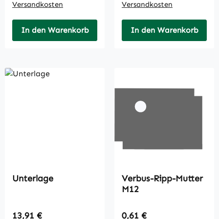
Versandkosten
Versandkosten
In den Warenkorb
In den Warenkorb
Unterlage
Verbus-Ripp-Mutter
M12
Regulärer Preis:
Regulärer Preis:
13,91 €
0,61 €