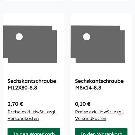
Sechskantschraube
Sechskantschraube
M12X80-8.8
M8x14-8.8
Regulärer Preis:
Regulärer Preis:
2,70 €
0,10 €
Preise exkl. MwSt. zzgl.
Preise exkl. MwSt. zzgl.
Versandkosten
Versandkosten
In den Warenkorb
In den Warenkorb