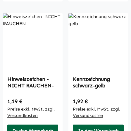
Hinweiszeichen -
Kennzeichnung
NICHT RAUCHEN-
schwarz-gelb
Regulärer Preis:
Regulärer Preis:
1,19 €
1,92 €
Preise exkl. MwSt. zzgl.
Preise exkl. MwSt. zzgl.
Versandkosten
Versandkosten
In den Warenkorb
In den Warenkorb