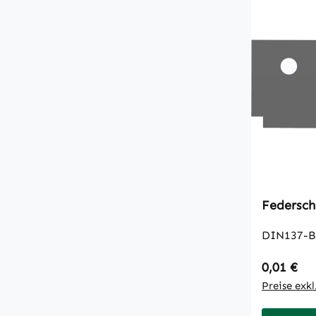
Federsch
DIN137-B
Regulärer
0,01 €
Preise exk