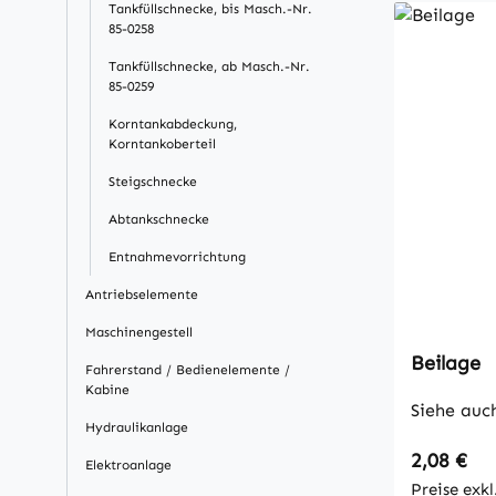
Tankfüllschnecke, bis Masch.-Nr.
85-0258
Tankfüllschnecke, ab Masch.-Nr.
85-0259
Korntankabdeckung,
Korntankoberteil
Steigschnecke
Abtankschnecke
Entnahmevorrichtung
Antriebselemente
Maschinengestell
Beilage
Fahrerstand / Bedienelemente /
Kabine
Siehe auc
Hydraulikanlage
Regulärer
2,08 €
Elektroanlage
Preise exk