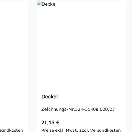
Deckel
Zeichnungs-Nr.524-51408:000/03
Regulärer Preis:
21,13 €
rsandkosten
Preise exkl. MwSt. zzgl. Versandkosten