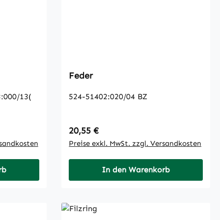
Feder
:000/13(
524-51402:020/04 BZ
Regulärer Preis:
20,55 €
rsandkosten
Preise exkl. MwSt. zzgl. Versandkosten
rb
In den Warenkorb