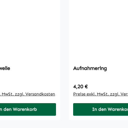
welle
Aufnahmering
 Preis:
Regulärer Preis:
4,20 €
l. MwSt. zzgl. Versandkosten
Preise exkl. MwSt. zzgl. Ve
n den Warenkorb
In den Warenko