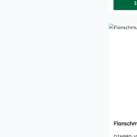
I
Flanschm
DIN980-V