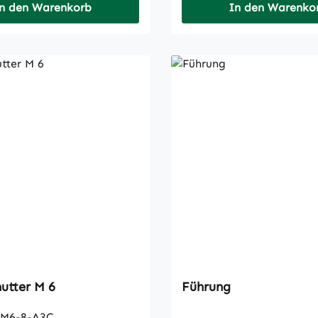
n den Warenkorb
In den Warenko
utter M 6
Führung
M6-8-A3C