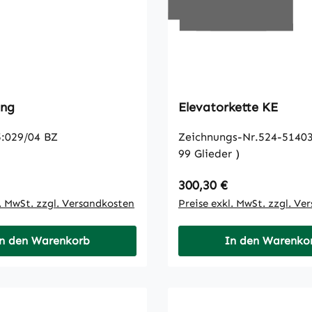
ing
Elevatorkette KE
:029/04 BZ
Zeichnungs-Nr.524-51403
99 Glieder )
 Preis:
Regulärer Preis:
300,30 €
l. MwSt. zzgl. Versandkosten
Preise exkl. MwSt. zzgl. Ve
n den Warenkorb
In den Warenko