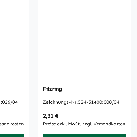
Filzring
:026/04
Zeichnungs-Nr.524-51400:008/04
Regulärer Preis:
2,31 €
rsandkosten
Preise exkl. MwSt. zzgl. Versandkosten