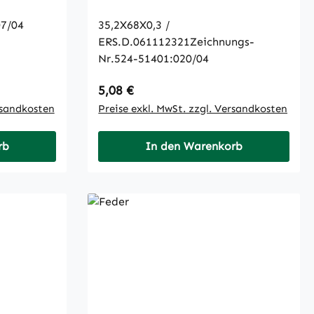
07/04
35,2X68X0,3 /
ERS.D.061112321Zeichnungs-
Nr.524-51401:020/04
Regulärer Preis:
5,08 €
rsandkosten
Preise exkl. MwSt. zzgl. Versandkosten
rb
In den Warenkorb