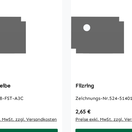
eibe
Filzring
8-FST-A3C
Zeichnungs-Nr.524-51401
 Preis:
Regulärer Preis:
2,65 €
l. MwSt. zzgl. Versandkosten
Preise exkl. MwSt. zzgl. Ve