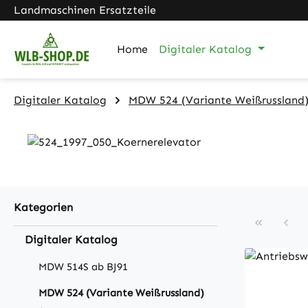
Landmaschinen Ersatzteile
m Hauptinhalt springen
Zur Suche springen
Zur Hauptnavigation springen
Home
Digitaler Katalog
Digitaler Katalog
MDW 524 (Variante Weißrussland
Kategorien
Digitaler Katalog
MDW 514S ab BJ91
MDW 524 (Variante Weißrussland)