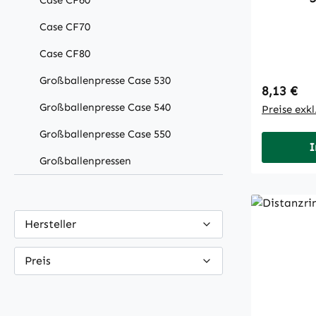
Case CF60
Case CF70
Case CF80
Großballenpresse Case 530
Regulärer
8,13 €
Großballenpresse Case 540
Preise exk
Großballenpresse Case 550
I
Großballenpressen
Hersteller
Preis