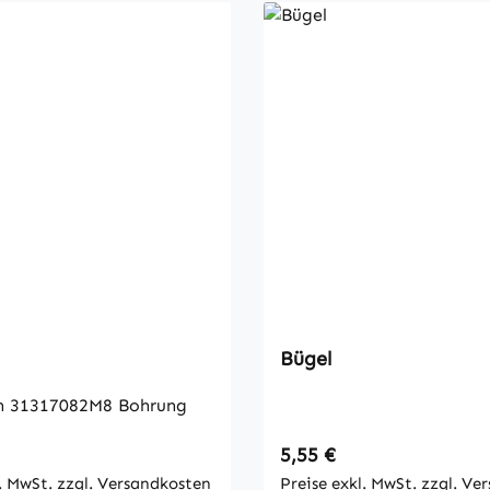
Bügel
h 31317082M8 Bohrung
 Preis:
Regulärer Preis:
5,55 €
l. MwSt. zzgl. Versandkosten
Preise exkl. MwSt. zzgl. Ve