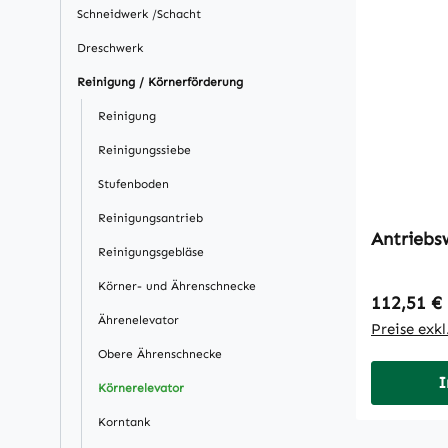
Schneidwerk /Schacht
Dreschwerk
Reinigung / Körnerförderung
Reinigung
Reinigungssiebe
Stufenboden
Reinigungsantrieb
Antriebs
Reinigungsgebläse
Körner- und Ährenschnecke
Regulärer
112,51 €
Ährenelevator
Preise exk
Obere Ährenschnecke
I
Körnerelevator
Korntank