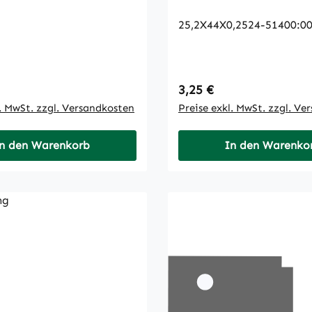
25,2X44X0,2524-51400:0
 Preis:
Regulärer Preis:
3,25 €
l. MwSt. zzgl. Versandkosten
Preise exkl. MwSt. zzgl. Ve
n den Warenkorb
In den Warenko