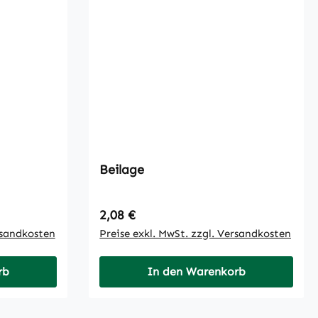
Beilage
Regulärer Preis:
2,08 €
rsandkosten
Preise exkl. MwSt. zzgl. Versandkosten
rb
In den Warenkorb