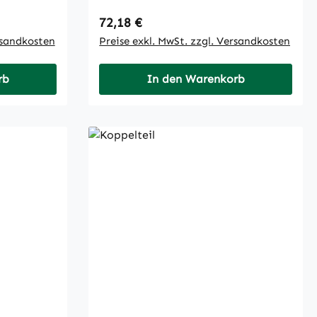
Regulärer Preis:
72,18 €
rsandkosten
Preise exkl. MwSt. zzgl. Versandkosten
rb
In den Warenkorb