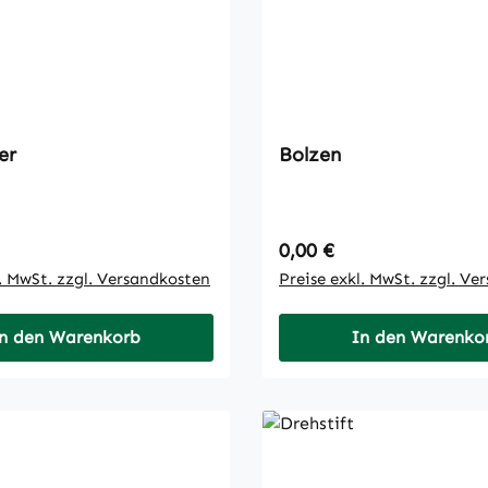
er
Bolzen
 Preis:
Regulärer Preis:
0,00 €
l. MwSt. zzgl. Versandkosten
Preise exkl. MwSt. zzgl. Ve
n den Warenkorb
In den Warenko