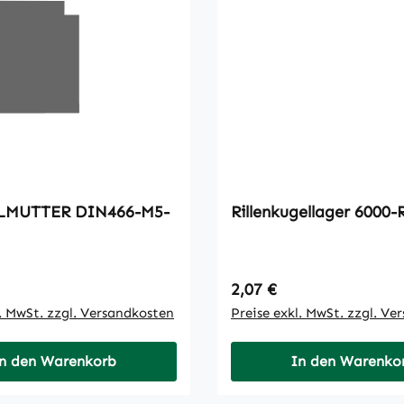
ER DIN466-M5-
Rillenkugellager 6000-
 Preis:
Regulärer Preis:
2,07 €
l. MwSt. zzgl. Versandkosten
Preise exkl. MwSt. zzgl. Ve
n den Warenkorb
In den Warenko