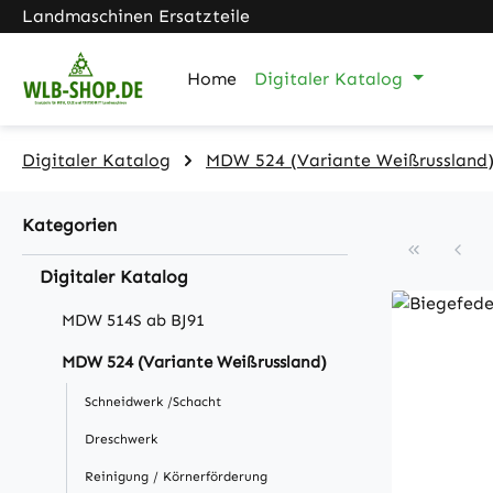
Landmaschinen Ersatzteile
m Hauptinhalt springen
Zur Suche springen
Zur Hauptnavigation springen
Home
Digitaler Katalog
Digitaler Katalog
MDW 524 (Variante Weißrussland
Kategorien
Digitaler Katalog
MDW 514S ab BJ91
MDW 524 (Variante Weißrussland)
Schneidwerk /Schacht
Dreschwerk
Reinigung / Körnerförderung