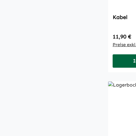
Kabel
Regulärer
11,90 €
Preise exk
I