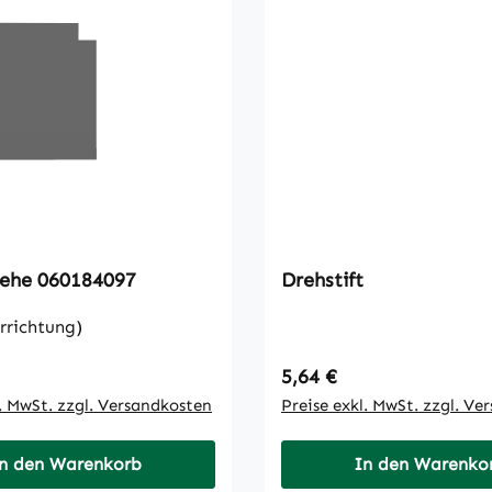
ücke Siehe 060184097
Drehstift
rrichtung)
 Preis:
Regulärer Preis:
5,64 €
l. MwSt. zzgl. Versandkosten
Preise exkl. MwSt. zzgl. Ve
n den Warenkorb
In den Warenko