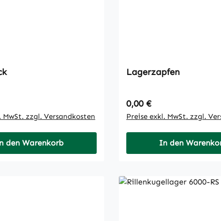
ck
Lagerzapfen
 Preis:
Regulärer Preis:
0,00 €
l. MwSt. zzgl. Versandkosten
Preise exkl. MwSt. zzgl. Ve
n den Warenkorb
In den Warenko