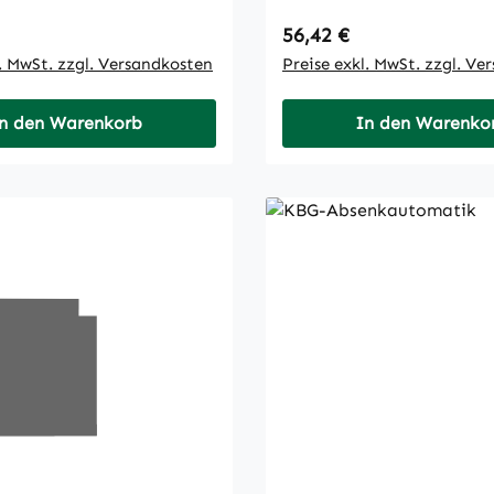
 Preis:
Regulärer Preis:
56,42 €
l. MwSt. zzgl. Versandkosten
Preise exkl. MwSt. zzgl. Ve
n den Warenkorb
In den Warenko