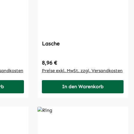
Lasche
Regulärer Preis:
8,96 €
rsandkosten
Preise exkl. MwSt. zzgl. Versandkosten
rb
In den Warenkorb