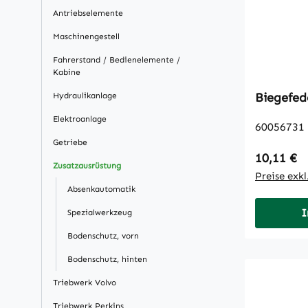
Antriebselemente
Maschinengestell
Fahrerstand / Bedienelemente /
Kabine
Biegefed
Hydraulikanlage
Elektroanlage
60056731
Getriebe
Regulärer
10,11 €
Zusatzausrüstung
Preise exk
Absenkautomatik
I
Spezialwerkzeug
Bodenschutz, vorn
Bodenschutz, hinten
Triebwerk Volvo
Triebwerk Perkins