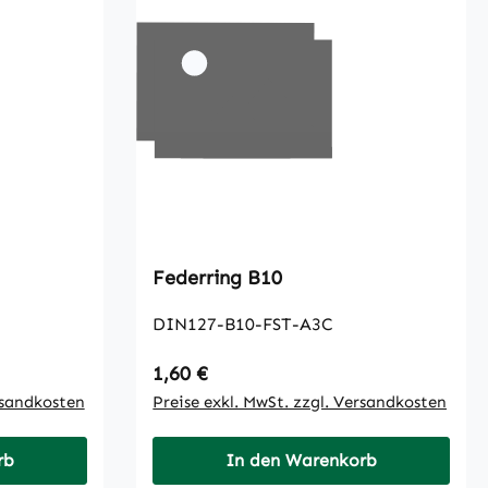
Federring B10
DIN127-B10-FST-A3C
Regulärer Preis:
1,60 €
rsandkosten
Preise exkl. MwSt. zzgl. Versandkosten
rb
In den Warenkorb