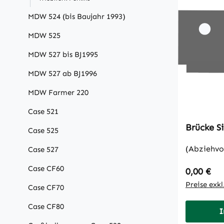
MDW 524 (bis Baujahr 1993)
MDW 525
MDW 527 bis BJ1995
MDW 527 ab BJ1996
MDW Farmer 220
Case 521
Br
Case 525
(Abziehvo
Case 527
Case CF60
Regulärer
0,00 €
Preise exk
Case CF70
Case CF80
I