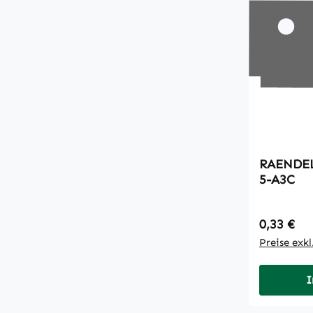
RAENDELMUTT
5-A3C
Regulärer
0,33 €
Preise exk
I