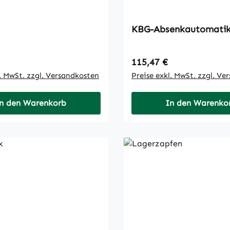
KBG-Absenkautomati
 Preis:
Regulärer Preis:
115,47 €
l. MwSt. zzgl. Versandkosten
Preise exkl. MwSt. zzgl. Ve
n den Warenkorb
In den Warenko