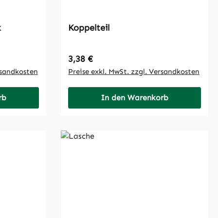
k
Koppelteil
Regulärer Preis:
3,38 €
rsandkosten
Preise exkl. MwSt. zzgl. Versandkosten
rb
In den Warenkorb