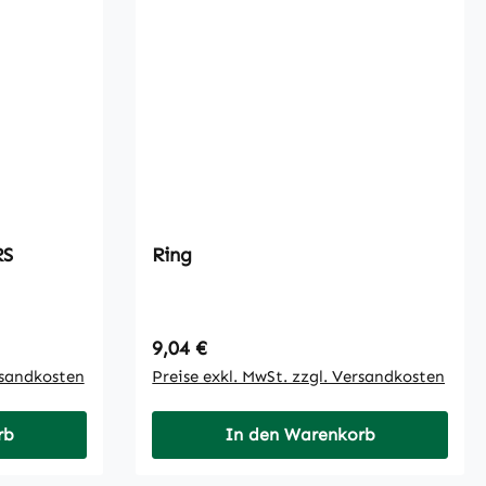
RS
Ring
Regulärer Preis:
9,04 €
rsandkosten
Preise exkl. MwSt. zzgl. Versandkosten
rb
In den Warenkorb