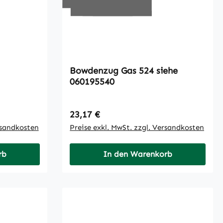
Bowdenzug Gas 524 siehe
060195540
Regulärer Preis:
23,17 €
rsandkosten
Preise exkl. MwSt. zzgl. Versandkosten
rb
In den Warenkorb