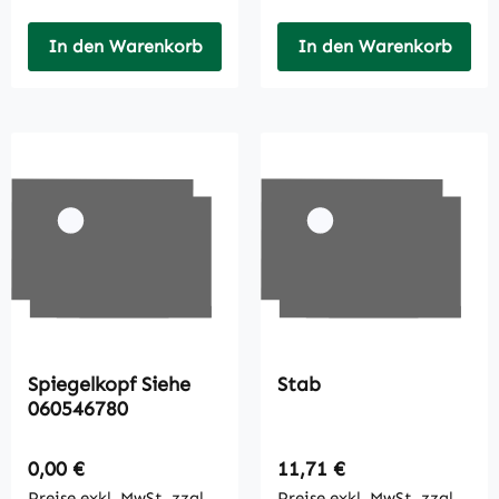
In den Warenkorb
In den Warenkorb
Spiegelkopf Siehe
Stab
060546780
Regulärer Preis:
Regulärer Preis:
0,00 €
11,71 €
Preise exkl. MwSt. zzgl.
Preise exkl. MwSt. zzgl.