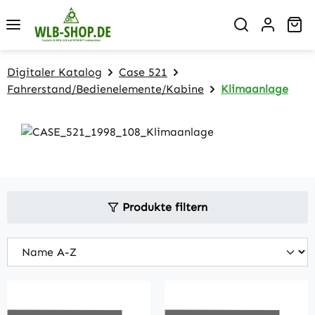
Zum Hauptinhalt springen
Wa
Digitaler Katalog
Case 521
Fahrerstand/Bedienelemente/Kabine
Klimaanlage
Produkte filtern