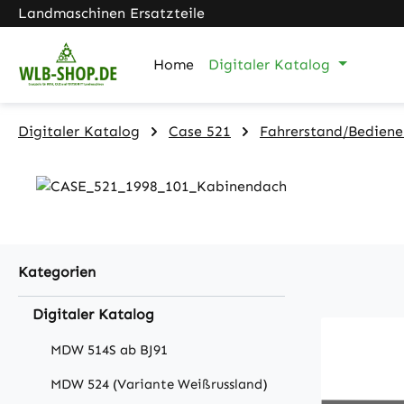
Landmaschinen Ersatzteile
m Hauptinhalt springen
Zur Suche springen
Zur Hauptnavigation springen
Home
Digitaler Katalog
Digitaler Katalog
Case 521
Fahrerstand/Bedien
Kategorien
Digitaler Katalog
MDW 514S ab BJ91
MDW 524 (Variante Weißrussland)