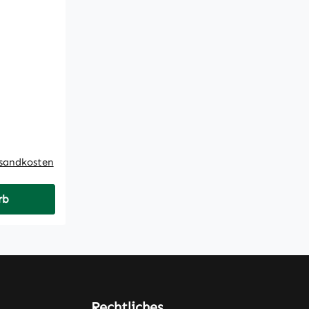
rsandkosten
rb
Rechtliches