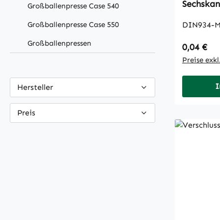
Großballenpresse Case 540
Großballenpresse Case 550
DIN934-M
Großballenpressen
Regulärer
0,04 €
Preise exk
I
Hersteller
Preis