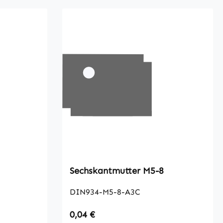
Sechskantmutter M5-8
DIN934-M5-8-A3C
Regulärer Preis:
0,04 €