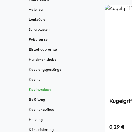
Aufstieg
Lenksäule
Schaltkasten
Fußbremse
Einzelradbremse
Handbremshebel
Kupplungsgestänge
Kabine
Kabinendach
Belüftung
Kugelgrif
Kabinenaufbau
Heizung
Regulärer
0,29 €
Klimatisierung