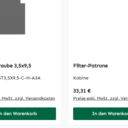
Blechschraube 3,5x9,5
Filter-Patrone
ST3,5X9,5-C-H-A3A
Kabine
 Preis:
Regulärer Preis:
33,31 €
l. MwSt. zzgl. Versandkosten
Preise exkl. MwSt. zzgl. Ve
n den Warenkorb
In den Warenko