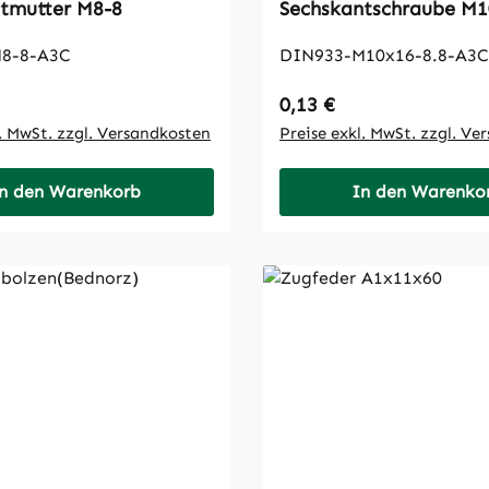
Sechskantmutter M8-8
Sechska
8-8-A3C
DIN933-M10x16-8.8-A3C
 Preis:
Regulärer Preis:
0,13 €
l. MwSt. zzgl. Versandkosten
Preise exkl. MwSt. zzgl. Ve
n den Warenkorb
In den Warenko