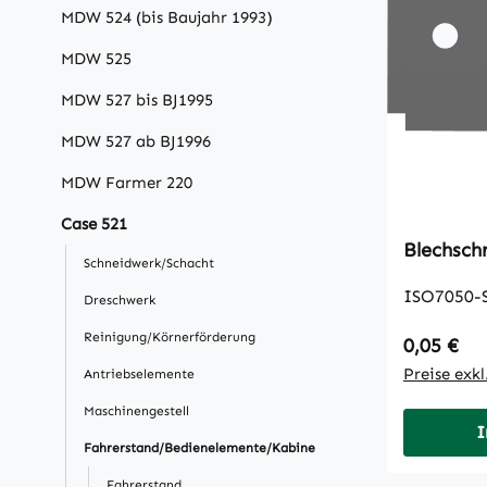
MDW 524 (bis Baujahr 1993)
MDW 525
MDW 527 bis BJ1995
MDW 527 ab BJ1996
MDW Farmer 220
Case 521
Schneidwerk/Schacht
ISO7050-
Dreschwerk
Reinigung/Körnerförderung
Regulärer
0,05 €
Preise exk
Antriebselemente
Maschinengestell
I
Fahrerstand/Bedienelemente/Kabine
Fahrerstand