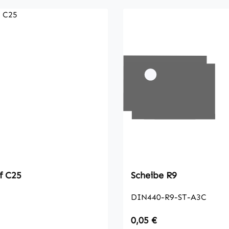
f C25
Scheibe R9
DIN440-R9-ST-A3C
 Preis:
Regulärer Preis:
0,05 €