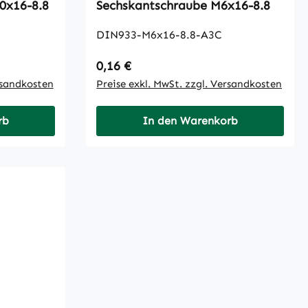
ntschraube M10x16-8.8
Sechskantschraube M6x16-8.8
DIN933-M6x16-8.8-A3C
Regulärer Preis:
0,16 €
rsandkosten
Preise exkl. MwSt. zzgl. Versandkosten
rb
In den Warenkorb