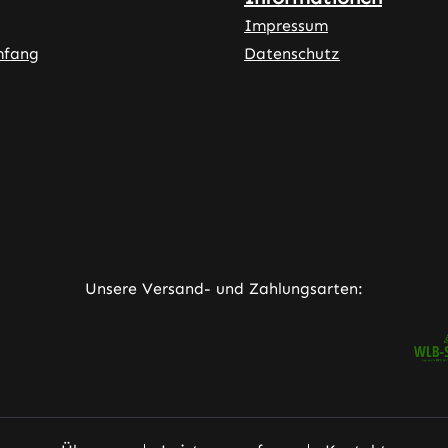
Impressum
mfang
Datenschutz
ner Link)
externer Link)
neuem Tab (externer Link)
rner Link)
Unsere Versand- und Zahlungsarten: