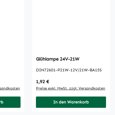
Glühlampe 24V-21W
DIN72601-P21W-12V/21W-BA15S
Regulärer Preis:
1,92 €
rsandkosten
Preise exkl. MwSt. zzgl. Versandkosten
rb
In den Warenkorb