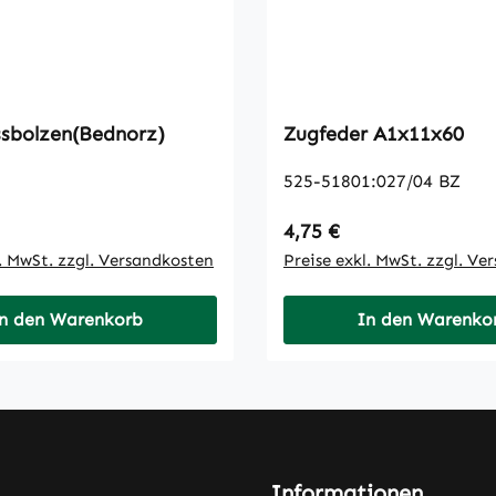
ssbolzen(Bednorz)
Zugfeder A1x11x60
525-51801:027/04 BZ
 Preis:
Regulärer Preis:
4,75 €
l. MwSt. zzgl. Versandkosten
Preise exkl. MwSt. zzgl. Ve
n den Warenkorb
In den Warenko
Informationen