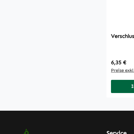
Verschlu
Regulärer
6,35 €
Preise exk
I
Service