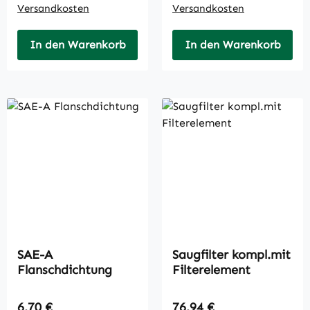
Versandkosten
Versandkosten
In den Warenkorb
In den Warenkorb
SAE-A
Saugfilter kompl.mit
Flanschdichtung
Filterelement
Regulärer Preis:
Regulärer Preis:
6,70 €
76,94 €