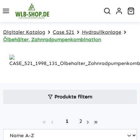
Zum Hauptinhalt springen
Wa
Digitaler Katalog
Case 521
Hydraulikanlage
Ölbehälter, Zahnradpumpenkombination
Produkte filtern
Seite
Seite
1
2