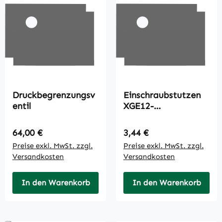
Druckbegrenzungsv
Einschraubstutzen
entil
XGE12-
L/M14x1,5/A3C
Regulärer Preis:
Regulärer Preis:
64,00 €
3,44 €
Preise exkl. MwSt. zzgl.
Preise exkl. MwSt. zzgl.
Versandkosten
Versandkosten
In den Warenkorb
In den Warenkorb