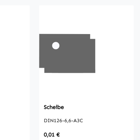
Scheibe
DIN126-6,6-A3C
Regulärer Preis:
0,01 €