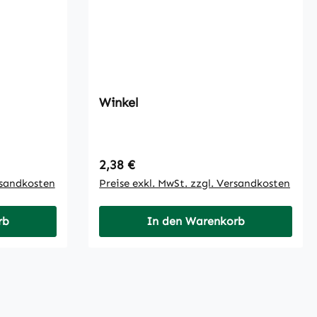
Winkel
Regulärer Preis:
2,38 €
rsandkosten
Preise exkl. MwSt. zzgl. Versandkosten
rb
In den Warenkorb