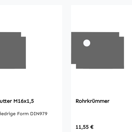
tter M16x1,5
Rohrkrümmer
iedrige Form DIN979
 Preis:
Regulärer Preis:
11,55 €