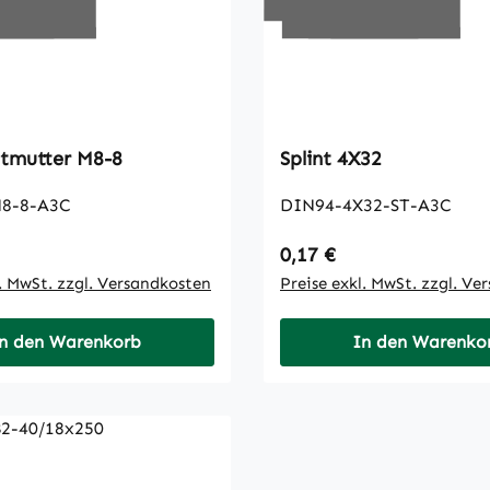
Sechskantmutter M8-8
Splint 4X32
8-8-A3C
DIN94-4X32-ST-A3C
 Preis:
Regulärer Preis:
0,17 €
l. MwSt. zzgl. Versandkosten
Preise exkl. MwSt. zzgl. Ve
n den Warenkorb
In den Warenko