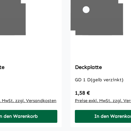
te
Deckplatte
GD 1 D(gelb verzinkt)
 Preis:
Regulärer Preis:
1,58 €
l. MwSt. zzgl. Versandkosten
Preise exkl. MwSt. zzgl. Ve
n den Warenkorb
In den Warenko