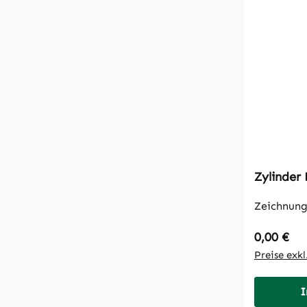
Zylinder
Zeichnung
Regulärer
0,00 €
Preise exk
I