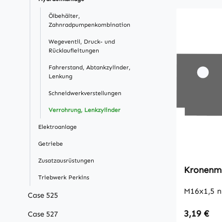
Ölbehälter,
Zahnradpumpenkombination
Wegeventil, Druck- und
Rücklaufleitungen
Fahrerstand, Abtankzylinder,
Lenkung
Schneidwerkverstellungen
Verrohrung, Lenkzylinder
Elektroanlage
Getriebe
Zusatzausrüstungen
Kronenmu
Triebwerk Perkins
M16x1,5 n
Case 525
Regulärer
3,19 €
Case 527