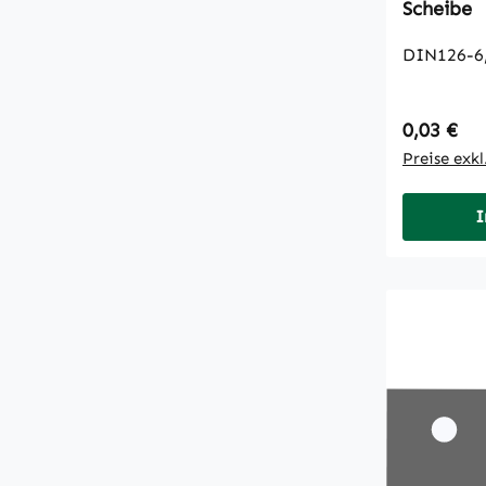
Scheibe
DIN126-6
Regulärer
0,03 €
Preise exk
I