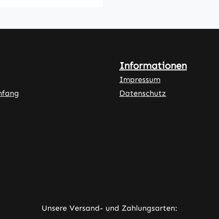
Informationen
Impressum
mfang
Datenschutz
ner Link)
externer Link)
neuem Tab (externer Link)
rner Link)
Unsere Versand- und Zahlungsarten: