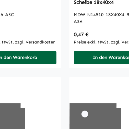
Scheibe 18x40x4
,6-A3C
MDW-N14510-18X40X4-R
A3A
 Preis:
Regulärer Preis:
0,47 €
l. MwSt. zzgl. Versandkosten
Preise exkl. MwSt. zzgl. Ve
n den Warenkorb
In den Warenko