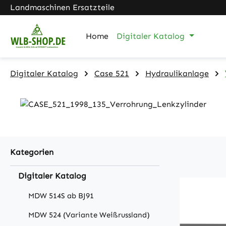
Landmaschinen Ersatzteile
m Hauptinhalt springen
Zur Suche springen
Zur Hauptnavigation springen
Home
Digitaler Katalog
Digitaler Katalog
Case 521
Hydraulikanlage
Kategorien
Digitaler Katalog
MDW 514S ab BJ91
MDW 524 (Variante Weißrussland)