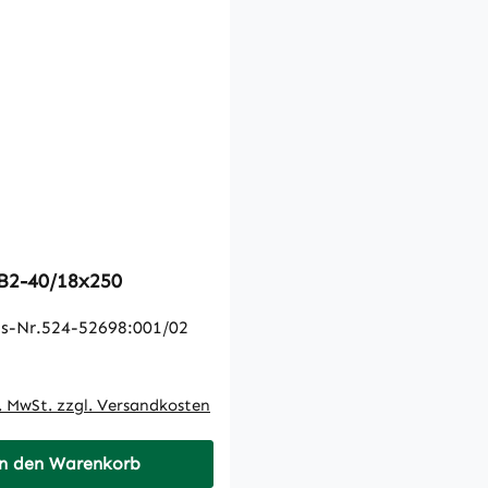
 B2-40/18x250
s-Nr.524-52698:001/02
 Preis:
l. MwSt. zzgl. Versandkosten
n den Warenkorb