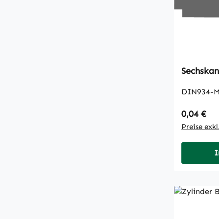
DIN934-M
Regulärer
0,04 €
Preise exk
I