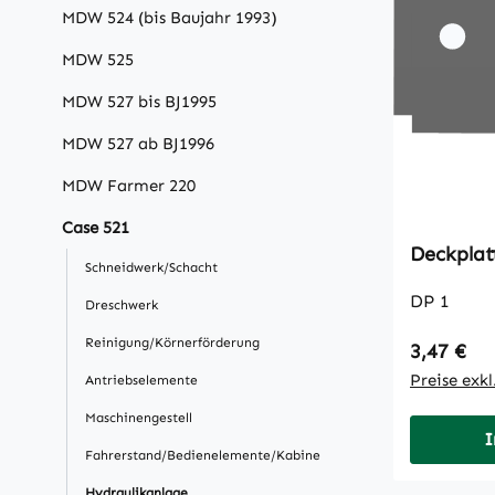
MDW 524 (bis Baujahr 1993)
MDW 525
MDW 527 bis BJ1995
MDW 527 ab BJ1996
MDW Farmer 220
Case 521
Deckplat
Schneidwerk/Schacht
DP 1
Dreschwerk
Reinigung/Körnerförderung
Regulärer
3,47 €
Preise exk
Antriebselemente
Maschinengestell
I
Fahrerstand/Bedienelemente/Kabine
Hydraulikanlage