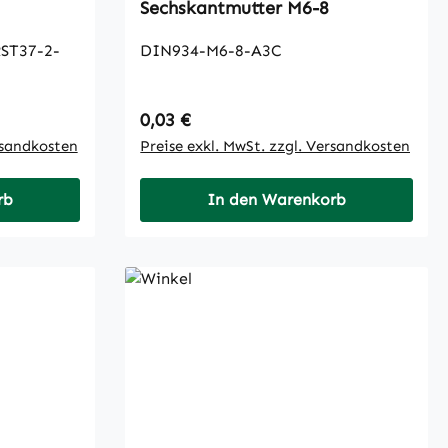
Sechskantmutter M6-8
ST37-2-
DIN934-M6-8-A3C
Regulärer Preis:
0,03 €
rsandkosten
Preise exkl. MwSt. zzgl. Versandkosten
rb
In den Warenkorb