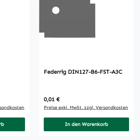
Federrig DIN127-B6-FST-A3C
Regulärer Preis:
0,01 €
rsandkosten
Preise exkl. MwSt. zzgl. Versandkosten
rb
In den Warenkorb