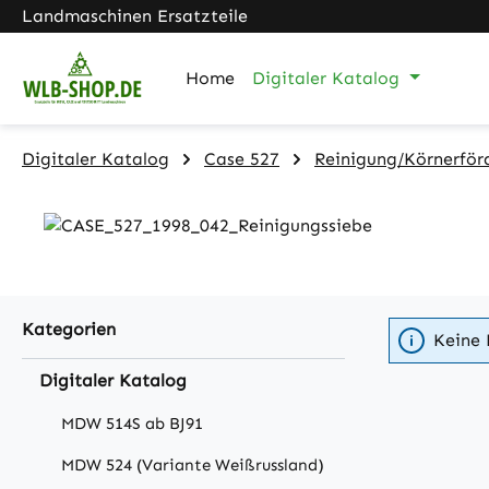
Landmaschinen Ersatzteile
m Hauptinhalt springen
Zur Suche springen
Zur Hauptnavigation springen
Home
Digitaler Katalog
Digitaler Katalog
Case 527
Reinigung/Körnerför
Kategorien
Keine 
Digitaler Katalog
MDW 514S ab BJ91
MDW 524 (Variante Weißrussland)