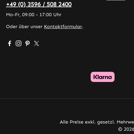
+49 (0) 3596 / 508 2400
Mo-Fr, 09:00 - 17:00 Uhr
Oder über unser
Kontaktformular
.
Besuche uns auf Facebook – öffnet in neuem Tab (exter
Schau auf Instagram vorbei – öffnet in neuem Tab (
Lass dich auf Pinterest inspirieren – öffnet in 
Folge uns auf X – öffnet in neuem Tab (exte
Alle Preise exkl. gesetzl. Mehrw
© 2026