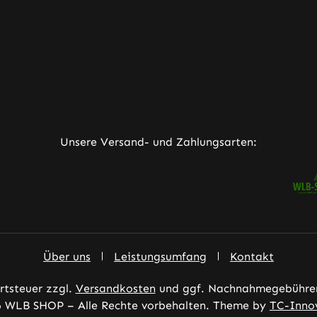
ner Link)
externer Link)
neuem Tab (externer Link)
rner Link)
Unsere Versand- und Zahlungsarten:
Über uns
Leistungsumfang
Kontakt
ertsteuer zzgl.
Versandkosten
und ggf. Nachnahmegebühren
 WLB SHOP – Alle Rechte vorbehalten. Theme by
TC-Inno