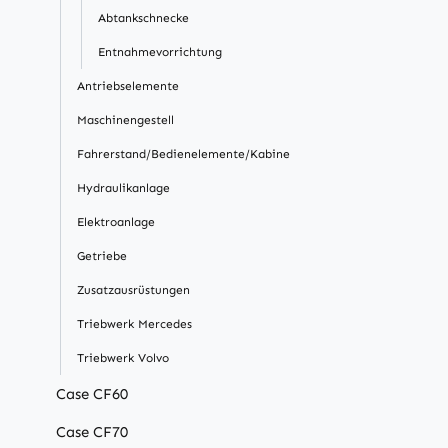
Abtankschnecke
Entnahmevorrichtung
Antriebselemente
Maschinengestell
Fahrerstand/Bedienelemente/Kabine
Hydraulikanlage
Elektroanlage
Getriebe
Zusatzausrüstungen
Triebwerk Mercedes
Triebwerk Volvo
Case CF60
Case CF70