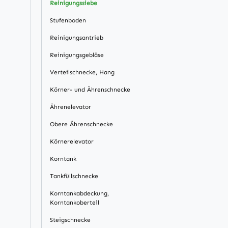
Reinigungssiebe
Stufenboden
Reinigungsantrieb
Reinigungsgebläse
Verteilschnecke, Hang
Körner- und Ährenschnecke
Ährenelevator
Obere Ährenschnecke
Körnerelevator
Korntank
Tankfüllschnecke
Korntankabdeckung,
Korntankoberteil
Steigschnecke