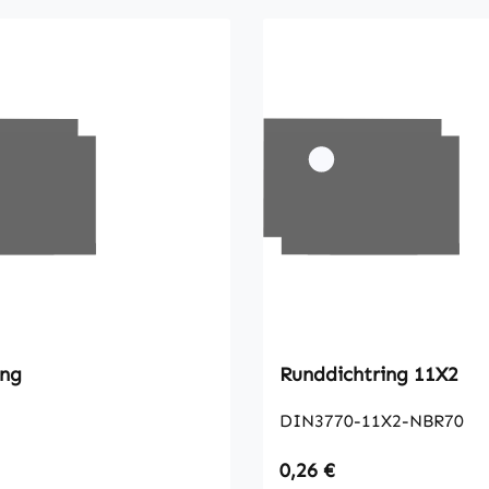
ung
Runddichtring 11X2
DIN3770-11X2-NBR70
 Preis:
Regulärer Preis:
0,26 €