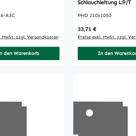
Schlauchleitung LP/T
,6-A3C
PHD 210x1050
 Preis:
Regulärer Preis:
33,71 €
l. MwSt. zzgl. Versandkosten
Preise exkl. MwSt. zzgl. Ve
n den Warenkorb
In den Warenko