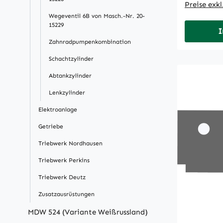
Preise exk
Wegeventil 6B von Masch.-Nr. 20-
15229
I
Zahnradpumpenkombination
Schachtzylinder
Abtankzylinder
Lenkzylinder
Elektroanlage
Getriebe
Triebwerk Nordhausen
Triebwerk Perkins
Triebwerk Deutz
Zusatzausrüstungen
MDW 524 (Variante Weißrussland)