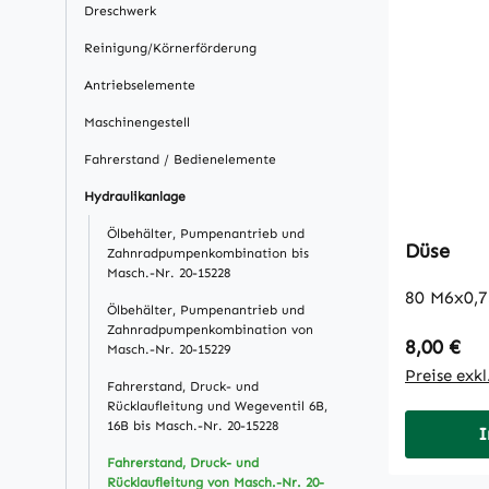
Dreschwerk
Reinigung/Körnerförderung
Antriebselemente
Maschinengestell
Fahrerstand / Bedienelemente
Hydraulikanlage
Ölbehälter, Pumpenantrieb und
Düse
Zahnradpumpenkombination bis
Masch.-Nr. 20-15228
80 M6x0,
Ölbehälter, Pumpenantrieb und
Zahnradpumpenkombination von
Regulärer
8,00 €
Masch.-Nr. 20-15229
Preise exk
Fahrerstand, Druck- und
Rücklaufleitung und Wegeventil 6B,
16B bis Masch.-Nr. 20-15228
I
Fahrerstand, Druck- und
Rücklaufleitung von Masch.-Nr. 20-