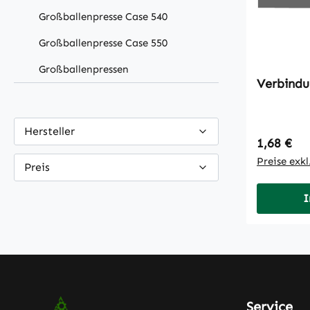
Großballenpresse Case 540
Großballenpresse Case 550
Großballenpressen
Verbindu
Hersteller
Regulärer
1,68 €
Preise exk
Preis
I
Service