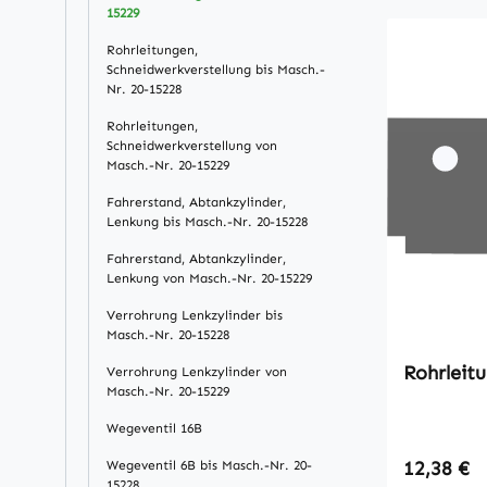
15229
Rohrleitungen,
Schneidwerkverstellung bis Masch.-
Nr. 20-15228
Rohrleitungen,
Schneidwerkverstellung von
Masch.-Nr. 20-15229
Fahrerstand, Abtankzylinder,
Lenkung bis Masch.-Nr. 20-15228
Fahrerstand, Abtankzylinder,
Lenkung von Masch.-Nr. 20-15229
Verrohrung Lenkzylinder bis
Masch.-Nr. 20-15228
Rohrleit
Verrohrung Lenkzylinder von
Masch.-Nr. 20-15229
Wegeventil 16B
Regulärer
12,38 €
Wegeventil 6B bis Masch.-Nr. 20-
15228