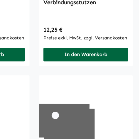
Verbindungsstutzen
Regulärer Preis:
12,25 €
rsandkosten
Preise exkl. MwSt. zzgl. Versandkosten
rb
In den Warenkorb