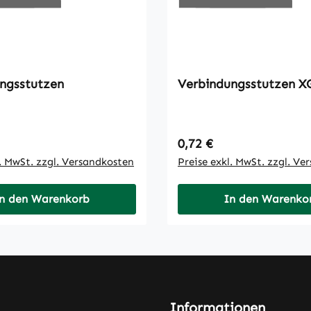
ngsstutzen
Verbin
 Preis:
Regulärer Preis:
0,72 €
l. MwSt. zzgl. Versandkosten
Preise exkl. MwSt. zzgl. Ve
n den Warenkorb
In den Warenko
Informationen