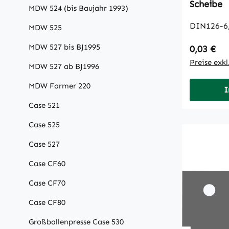
Scheibe
MDW 524 (bis Baujahr 1993)
DIN126-6
MDW 525
MDW 527 bis BJ1995
Regulärer
0,03 €
Preise exk
MDW 527 ab BJ1996
MDW Farmer 220
I
Case 521
Case 525
Case 527
Case CF60
Case CF70
Case CF80
Großballenpresse Case 530