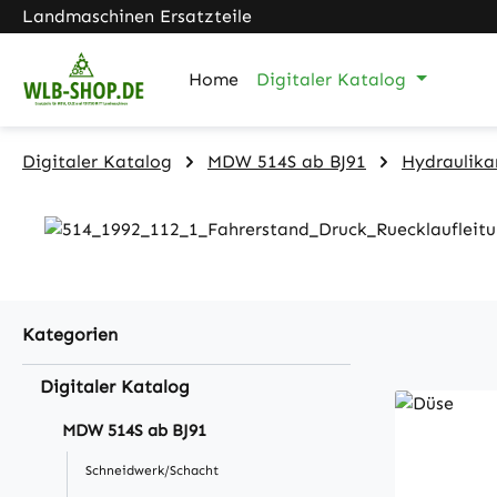
Landmaschinen Ersatzteile
m Hauptinhalt springen
Zur Suche springen
Zur Hauptnavigation springen
Home
Digitaler Katalog
Digitaler Katalog
MDW 514S ab BJ91
Hydraulika
Kategorien
Digitaler Katalog
MDW 514S ab BJ91
Schneidwerk/Schacht