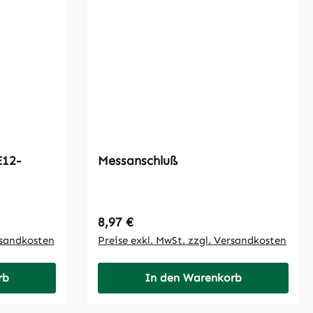
Messanschluß
Regulärer Preis:
8,97 €
rsandkosten
Preise exkl. MwSt. zzgl. Versandkosten
rb
In den Warenkorb