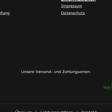
Impressum
mfang
Datenschutz
ner Link)
externer Link)
neuem Tab (externer Link)
rner Link)
Unsere Versand- und Zahlungsarten: