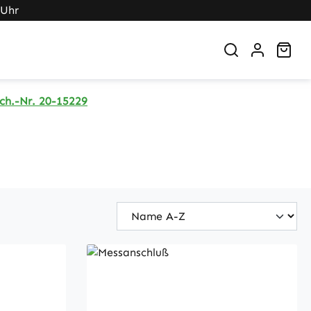
 Uhr
War
ch.-Nr. 20-15229