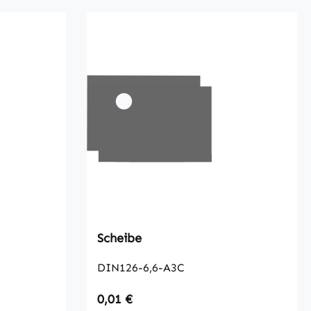
Scheibe
DIN126-6,6-A3C
Regulärer Preis:
0,01 €