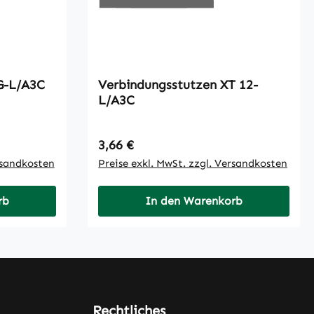
dungsstutzen XG-L/A3C
Verbindungsstutzen XT 12-
L/A3C
Regulärer Preis:
3,66 €
rsandkosten
Preise exkl. MwSt. zzgl. Versandkosten
rb
In den Warenkorb
Rechtliches