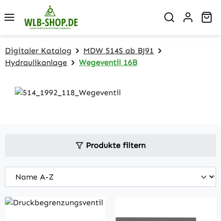
Zum Hauptinhalt springen
Wa
Digitaler Katalog
MDW 514S ab BJ91
Hydraulikanlage
Wegeventil 16B
Produkte filtern