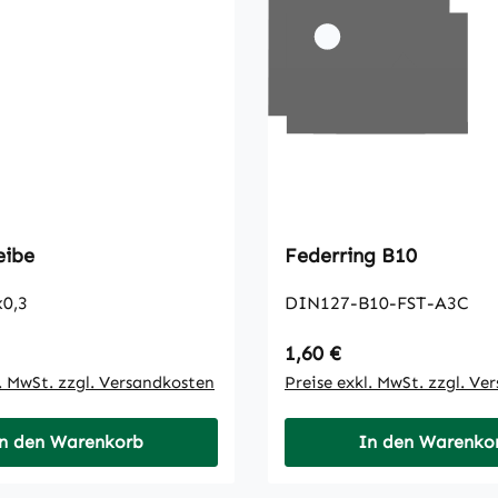
eibe
Federring B10
x0,3
DIN127-B10-FST-A3C
 Preis:
Regulärer Preis:
1,60 €
l. MwSt. zzgl. Versandkosten
Preise exkl. MwSt. zzgl. Ve
n den Warenkorb
In den Warenko