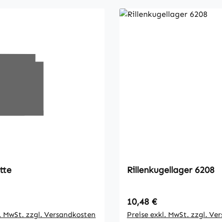
tte
Rillenkugellager 6208
 Preis:
Regulärer Preis:
10,48 €
l. MwSt. zzgl. Versandkosten
Preise exkl. MwSt. zzgl. Ve