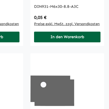
DIN931-M6x30-8.8-A3C
Regulärer Preis:
0,05 €
rsandkosten
Preise exkl. MwSt. zzgl. Versandkosten
rb
In den Warenkorb