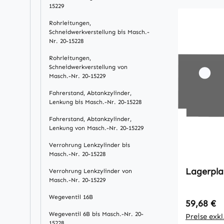
15229
Rohrleitungen,
Schneidwerkverstellung bis Masch.-
Nr. 20-15228
Rohrleitungen,
Schneidwerkverstellung von
Masch.-Nr. 20-15229
Fahrerstand, Abtankzylinder,
Lenkung bis Masch.-Nr. 20-15228
Fahrerstand, Abtankzylinder,
Lenkung von Masch.-Nr. 20-15229
Verrohrung Lenkzylinder bis
Masch.-Nr. 20-15228
Lagerpla
Verrohrung Lenkzylinder von
Masch.-Nr. 20-15229
Wegeventil 16B
Regulärer
59,68 €
Wegeventil 6B bis Masch.-Nr. 20-
Preise exk
15228