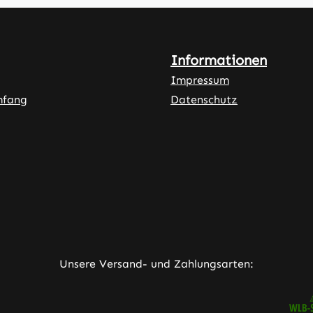
Informationen
Impressum
mfang
Datenschutz
ner Link)
externer Link)
neuem Tab (externer Link)
rner Link)
Unsere Versand- und Zahlungsarten: