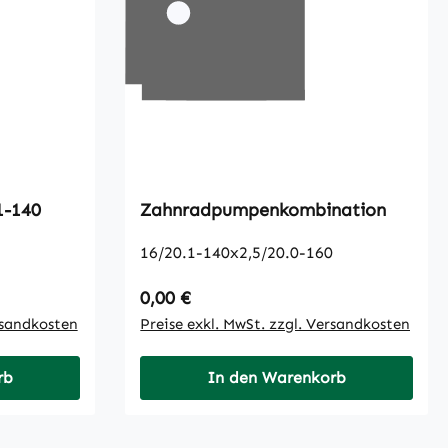
1-140
Zahnradpumpenkombination
16/20.1-140x2,5/20.0-160
Regulärer Preis:
0,00 €
rsandkosten
Preise exkl. MwSt. zzgl. Versandkosten
rb
In den Warenkorb