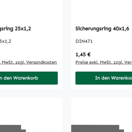
Sicherungsring 25x1,2
Sicherungsring 40x1,6
5x1,2
DIN471
 Preis:
Regulärer Preis:
1,45 €
l. MwSt. zzgl. Versandkosten
Preise exkl. MwSt. zzgl. Ve
n den Warenkorb
In den Warenko