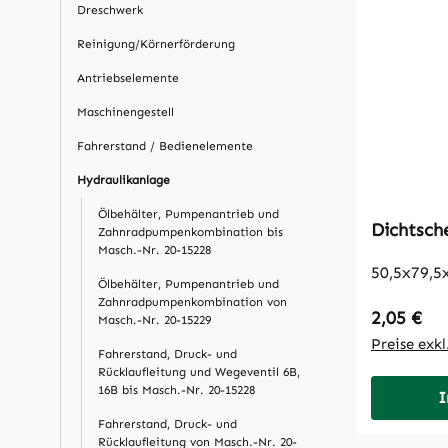
Dreschwerk
Reinigung/Körnerförderung
Antriebselemente
Maschinengestell
Fahrerstand / Bedienelemente
Hydraulikanlage
Ölbehälter, Pumpenantrieb und
Dichtsch
Zahnradpumpenkombination bis
Masch.-Nr. 20-15228
50,5x79,5
Ölbehälter, Pumpenantrieb und
Zahnradpumpenkombination von
Regulärer
2,05 €
Masch.-Nr. 20-15229
Preise exk
Fahrerstand, Druck- und
Rücklaufleitung und Wegeventil 6B,
16B bis Masch.-Nr. 20-15228
I
Fahrerstand, Druck- und
Rücklaufleitung von Masch.-Nr. 20-