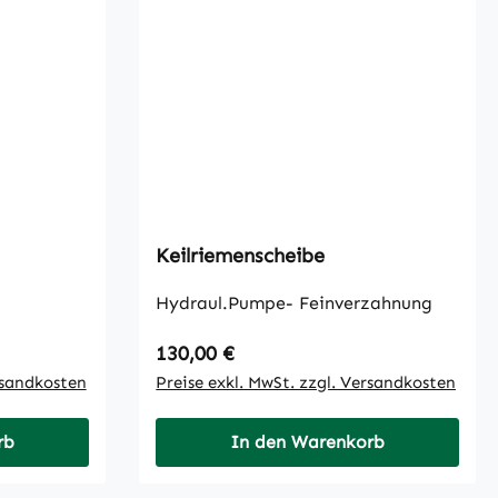
Keilriemenscheibe
Hydraul.Pumpe- Feinverzahnung
Regulärer Preis:
130,00 €
rsandkosten
Preise exkl. MwSt. zzgl. Versandkosten
rb
In den Warenkorb