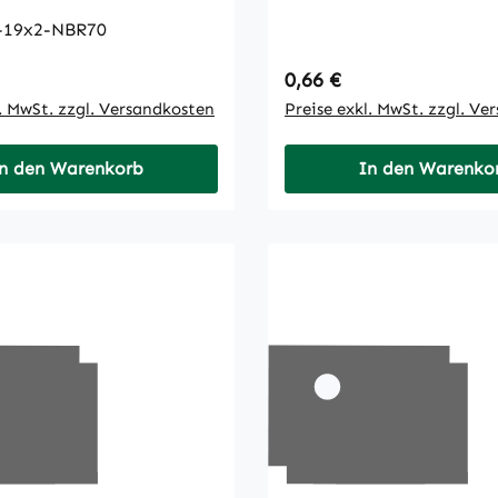
-19x2-NBR70
 Preis:
Regulärer Preis:
0,66 €
l. MwSt. zzgl. Versandkosten
Preise exkl. MwSt. zzgl. Ve
n den Warenkorb
In den Warenko