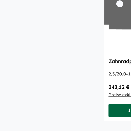
Zahnrad
Regulärer
343,12 €
Preise exk
I