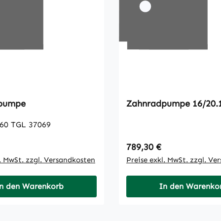
pumpe
Zahnradpumpe 16/20.
2,5/20.0-160 TGL 37069
 Preis:
Regulärer Preis:
789,30 €
l. MwSt. zzgl. Versandkosten
Preise exkl. MwSt. zzgl. Ve
n den Warenkorb
In den Warenko