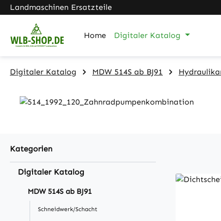
Landmaschinen Ersatzteile
m Hauptinhalt springen
Zur Suche springen
Zur Hauptnavigation springen
Home
Digitaler Katalog
Digitaler Katalog
MDW 514S ab BJ91
Hydraulika
Kategorien
Digitaler Katalog
MDW 514S ab BJ91
Schneidwerk/Schacht