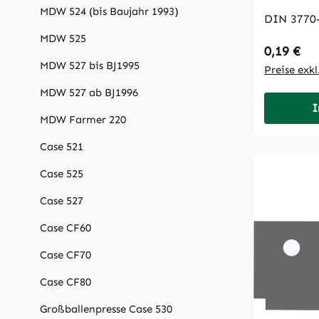
MDW 524 (bis Baujahr 1993)
DIN 3770
MDW 525
Regulärer
0,19 €
MDW 527 bis BJ1995
Preise exk
MDW 527 ab BJ1996
I
MDW Farmer 220
Case 521
Case 525
Case 527
Case CF60
Case CF70
Case CF80
Großballenpresse Case 530