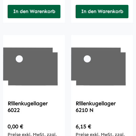
In den Warenkorb
In den Warenkorb
Rillenkugellager
Rillenkugellager
6022
6210 N
Regulärer Preis:
Regulärer Preis:
0,00 €
6,15 €
Preise exkl. MwSt. zzgl.
Preise exkl. MwSt. zzgl.