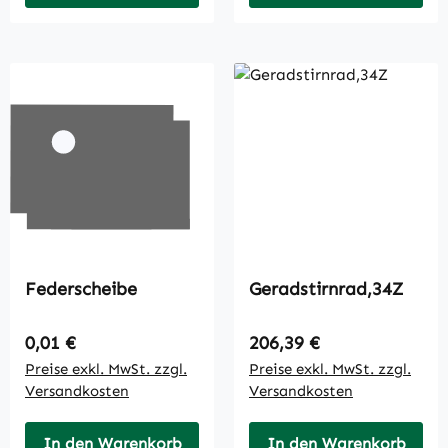
Federscheibe
Geradstirnrad,34Z
Regulärer Preis:
Regulärer Preis:
0,01 €
206,39 €
Preise exkl. MwSt. zzgl.
Preise exkl. MwSt. zzgl.
Versandkosten
Versandkosten
In den Warenkorb
In den Warenkorb