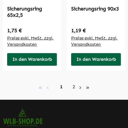
Sicherungsring
Sicherungsring 90x3
65x2,5
Regulärer Preis:
Regulärer Preis:
1,75 €
1,19 €
Preise exkl. MwSt. zzgl.
Preise exkl. MwSt. zzgl.
Versandkosten
Versandkosten
In den Warenkorb
In den Warenkorb
Seite
Seite
1
2