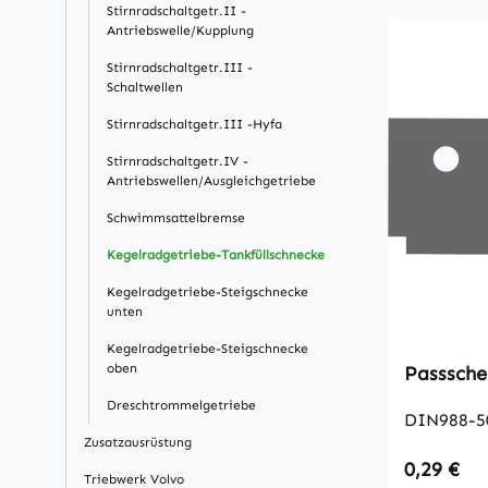
Stirnradschaltgetr.II -
Antriebswelle/Kupplung
Stirnradschaltgetr.III -
Schaltwellen
Stirnradschaltgetr.III -Hyfa
Stirnradschaltgetr.IV -
Antriebswellen/Ausgleichgetriebe
Schwimmsattelbremse
Kegelradgetriebe-Tankfüllschnecke
Kegelradgetriebe-Steigschnecke
unten
Kegelradgetriebe-Steigschnecke
oben
Dreschtrommelgetriebe
DIN988-5
Zusatzausrüstung
Regulärer
0,29 €
Triebwerk Volvo