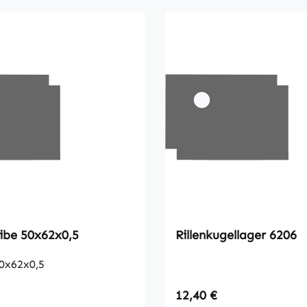
Passscheibe 50x62x0,5
Rillenkugellager 6206
0x62x0,5
 Preis:
Regulärer Preis:
12,40 €