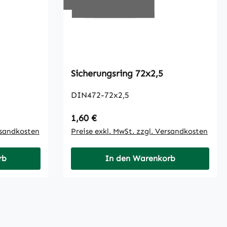
Sicherungsring 72x2,5
DIN472-72x2,5
Regulärer Preis:
1,60 €
rsandkosten
Preise exkl. MwSt. zzgl. Versandkosten
rb
In den Warenkorb