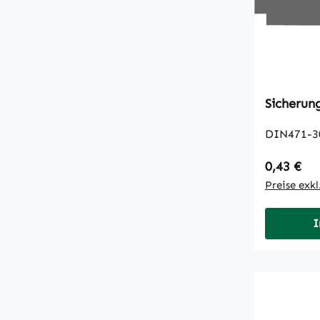
DIN471-3
Regulärer
0,43 €
Preise exk
I