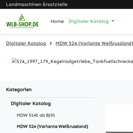
Landmaschinen Ersatzteile
m Hauptinhalt springen
Zur Suche springen
Zur Hauptnavigation springen
Home
Digitaler Katalog
Digitaler Katalog
MDW 524 (Variante Weißrussland
Kategorien
Digitaler Katalog
MDW 514S ab BJ91
MDW 524 (Variante Weißrussland)