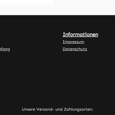
Informationen
Impressum
mfang
Datenschutz
ner Link)
externer Link)
neuem Tab (externer Link)
rner Link)
Unsere Versand- und Zahlungsarten: