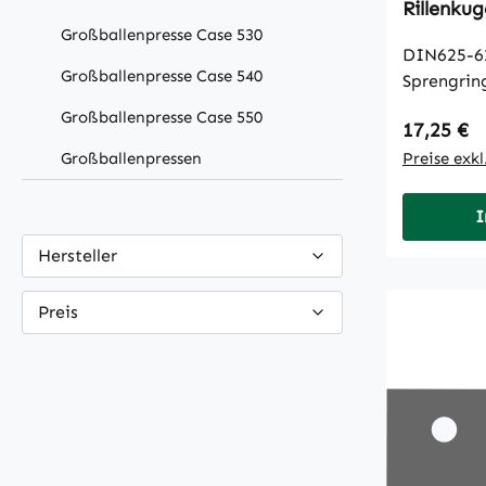
Rillenku
Großballenpresse Case 530
DIN625-6
Großballenpresse Case 540
Sprengrin
Großballenpresse Case 550
Regulärer
17,25 €
Großballenpressen
Preise exk
I
Hersteller
Preis