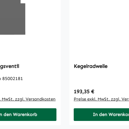
gsventil
Kegelradwelle
h 85002181
 Preis:
Regulärer Preis:
193,35 €
l. MwSt. zzgl. Versandkosten
Preise exkl. MwSt. zzgl. Ve
n den Warenkorb
In den Warenko