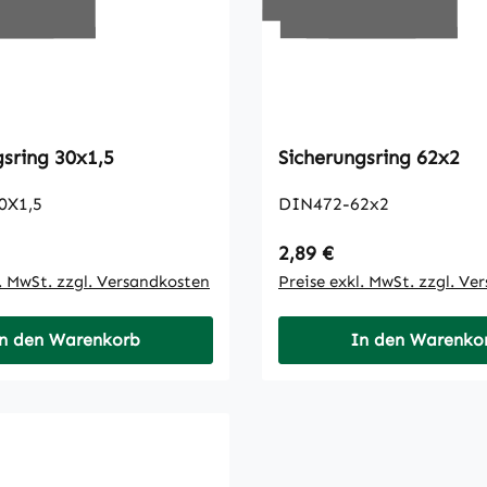
Sicherungsring 30x1,5
Sicherungsring 62x2
0X1,5
DIN472-62x2
 Preis:
Regulärer Preis:
2,89 €
l. MwSt. zzgl. Versandkosten
Preise exkl. MwSt. zzgl. Ve
n den Warenkorb
In den Warenko