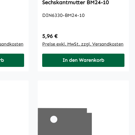
Sechskantmutter BM24-10
DIN6330-BM24-10
Regulärer Preis:
5,96 €
rsandkosten
Preise exkl. MwSt. zzgl. Versandkosten
rb
In den Warenkorb