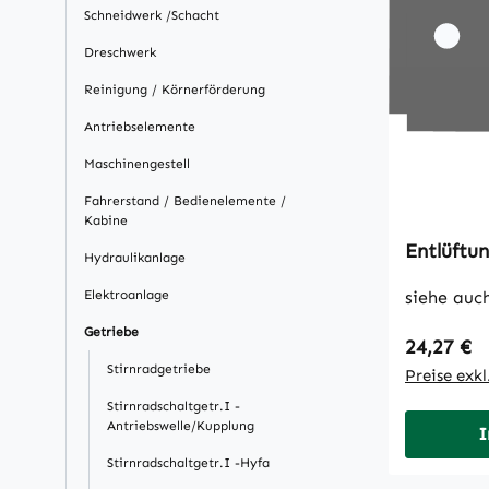
Schneidwerk /Schacht
Dreschwerk
Reinigung / Körnerförderung
Antriebselemente
Maschinengestell
Fahrerstand / Bedienelemente /
Kabine
Entlüftun
Hydraulikanlage
Elektroanlage
siehe auc
Getriebe
Regulärer
24,27 €
Stirnradgetriebe
Preise exk
Stirnradschaltgetr.I -
Antriebswelle/Kupplung
I
Stirnradschaltgetr.I -Hyfa