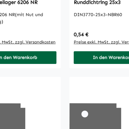
gellager 6206 NR
Runddichtring 25x3
206 NR(mit Nut und
DIN3770-25x3-NBR60
g)
 Preis:
Regulärer Preis:
0,54 €
l. MwSt. zzgl. Versandkosten
Preise exkl. MwSt. zzgl. Ve
n den Warenkorb
In den Warenko