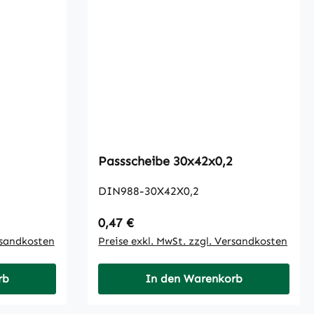
Passscheibe 30x42x0,2
DIN988-30X42X0,2
Regulärer Preis:
0,47 €
rsandkosten
Preise exkl. MwSt. zzgl. Versandkosten
rb
In den Warenkorb