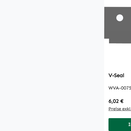
V-Seal
WVA-0075
Regulärer
6,02 €
Preise exk
I