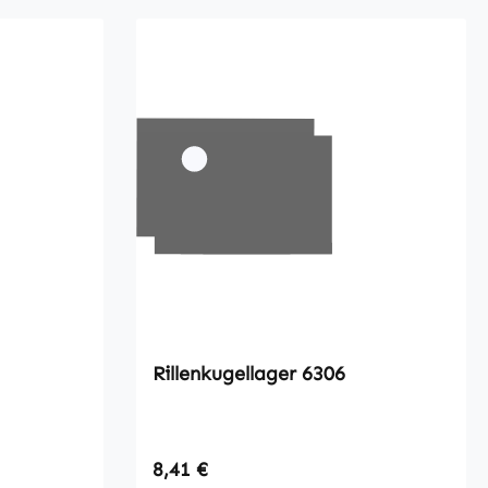
Rillenkugellager 6306
Regulärer Preis:
8,41 €