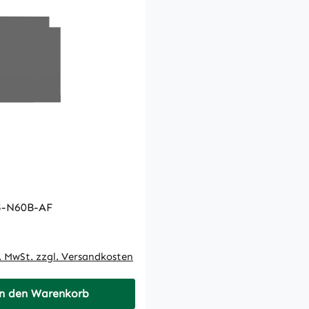
-N60B-AF
 Preis:
l. MwSt. zzgl. Versandkosten
n den Warenkorb