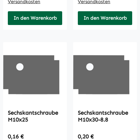
Versandkosten
Versandkosten
In den Warenkorb
In den Warenkorb
Sechskantschraube
Sechskantschraube
M10x25
M10x30-8.8
Regulärer Preis:
Regulärer Preis:
0,16 €
0,20 €