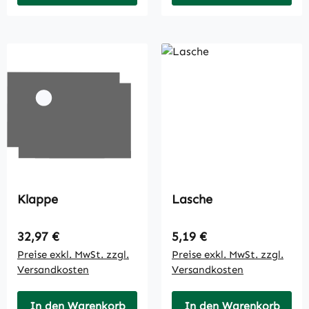
Klappe
Lasche
Regulärer Preis:
Regulärer Preis:
32,97 €
5,19 €
Preise exkl. MwSt. zzgl.
Preise exkl. MwSt. zzgl.
Versandkosten
Versandkosten
In den Warenkorb
In den Warenkorb