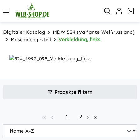
Zum Hauptinhalt springen
Wa
Digitaler Katalog
MDW 524 (Variante Weißrussland)
Maschinengestell
Verkleidung, links
Produkte filtern
Seite
Seite
1
2