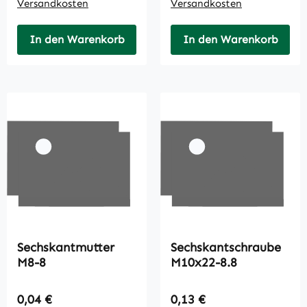
Versandkosten
Versandkosten
In den Warenkorb
In den Warenkorb
Sechskantmutter
Sechskantschraube
M8-8
M10x22-8.8
Regulärer Preis:
Regulärer Preis:
0,04 €
0,13 €