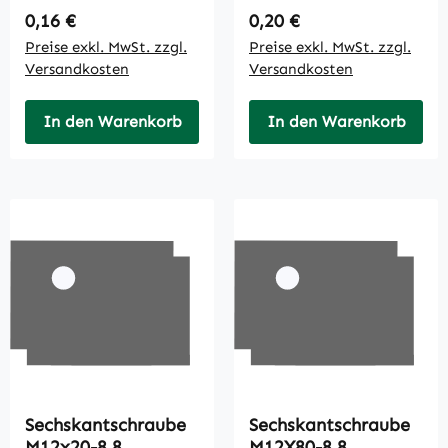
Regulärer Preis:
Regulärer Preis:
0,16 €
0,20 €
Preise exkl. MwSt. zzgl.
Preise exkl. MwSt. zzgl.
Versandkosten
Versandkosten
In den Warenkorb
In den Warenkorb
Sechskantschraube
Sechskantschraube
M12x20-8.8
M12X80-8.8