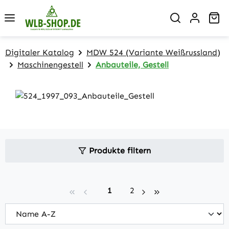
Zum Hauptinhalt springen
Wa
Digitaler Katalog
MDW 524 (Variante Weißrussland)
Maschinengestell
Anbauteile, Gestell
Produkte filtern
Seite
Seite
1
2