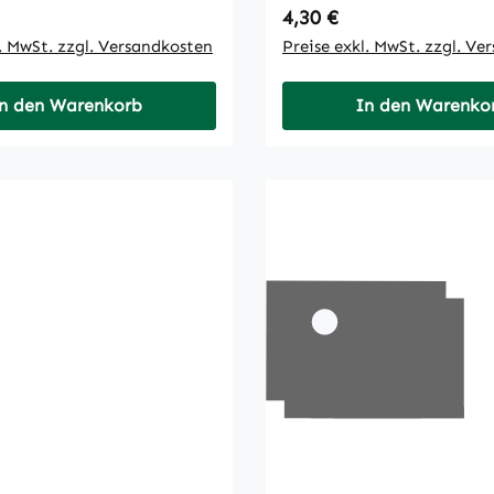
 Preis:
Regulärer Preis:
4,30 €
l. MwSt. zzgl. Versandkosten
Preise exkl. MwSt. zzgl. Ve
n den Warenkorb
In den Warenko