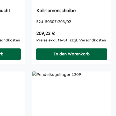
e, gebraucht
Keilriemenscheibe
524-50307:203/02
Regulärer Preis:
209,22 €
rsandkosten
Preise exkl. MwSt. zzgl. Versandkosten
rb
In den Warenkorb