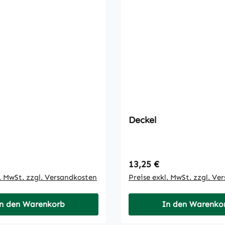
Deckel
 Preis:
Regulärer Preis:
13,25 €
l. MwSt. zzgl. Versandkosten
Preise exkl. MwSt. zzgl. Ve
n den Warenkorb
In den Warenko