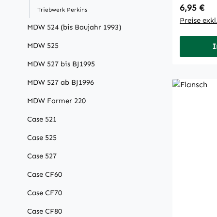
Regulärer
6,95 €
Triebwerk Perkins
Preise exk
MDW 524 (bis Baujahr 1993)
MDW 525
I
MDW 527 bis BJ1995
MDW 527 ab BJ1996
MDW Farmer 220
Case 521
Case 525
Case 527
Case CF60
Case CF70
Case CF80