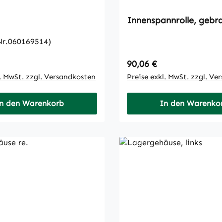
Innenspannroll
.Nr.060169514)
 Preis:
Regulärer Preis:
90,06 €
l. MwSt. zzgl. Versandkosten
Preise exkl. MwSt. zzgl. Ve
n den Warenkorb
In den Warenko