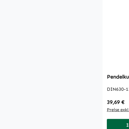
Pendelku
DIN630-1
Regulärer
39,69 €
Preise exk
I