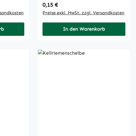
Regulärer Preis:
0,15 €
rsandkosten
Preise exkl. MwSt. zzgl. Versandkosten
rb
In den Warenkorb