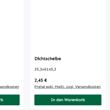
Dichtscheibe
35,3x61x0,3
Regulärer Preis:
2,45 €
rsandkosten
Preise exkl. MwSt. zzgl. Versandkosten
rb
In den Warenkorb