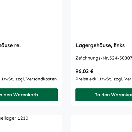
äuse re.
Lagergehäuse, links
Zeichnungs-Nr.524-50307
 Preis:
Regulärer Preis:
96,02 €
l. MwSt. zzgl. Versandkosten
Preise exkl. MwSt. zzgl. Ve
n den Warenkorb
In den Warenko