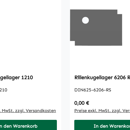
gellager 1210
Rillenkugellager 620
210
DIN625-6206-RS
 Preis:
Regulärer Preis:
0,00 €
l. MwSt. zzgl. Versandkosten
Preise exkl. MwSt. zzgl. Ve
n den Warenkorb
In den Warenko