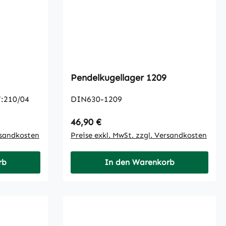
Pendelkugellager 1209
:210/04
DIN630-1209
Regulärer Preis:
46,90 €
rsandkosten
Preise exkl. MwSt. zzgl. Versandkosten
rb
In den Warenkorb