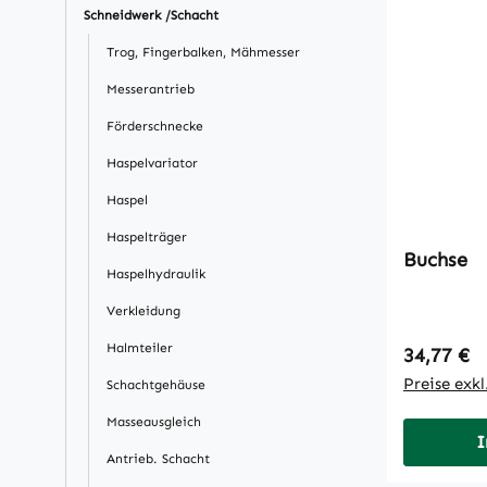
Schneidwerk /Schacht
Trog, Fingerbalken, Mähmesser
Messerantrieb
Förderschnecke
Haspelvariator
Haspel
Haspelträger
Buchse
Haspelhydraulik
Verkleidung
Halmteiler
Regulärer
34,77 €
Preise exk
Schachtgehäuse
Masseausgleich
I
Antrieb. Schacht