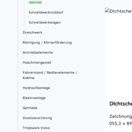
Abtrieb
Schneidwerkrücklauf
Schneidwerkwagen
Dreschwerk
Reinigung / Körnerförderung
Antriebselemente
Maschinengestell
Fahrerstand / Bedienelemente /
Kabine
Hydraulikanlage
Elektroanlage
Dichtsch
Getriebe
Zeichnung
Zusatzausrüstung
055,3 x 89
Triebwerk Volvo