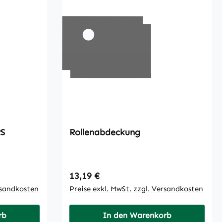
6 RS
Rollenabdeckung
Regulärer Preis:
13,19 €
rsandkosten
Preise exkl. MwSt. zzgl. Versandkosten
rb
In den Warenkorb