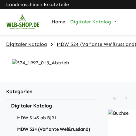
Landmaschinen Ersatzteile
m Hauptinhalt springen
Zur Suche springen
Zur Hauptnavigation springen
Home
Digitaler Katalog
Digitaler Katalog
MDW 524 (Variante Weißrussland
Kategorien
Digitaler Katalog
MDW 514S ab BJ91
MDW 524 (Variante Weißrussland)