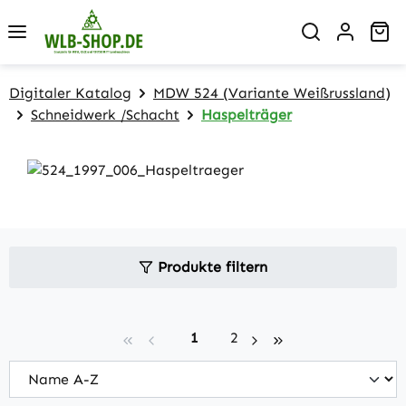
Zum Hauptinhalt springen
Wa
Digitaler Katalog
MDW 524 (Variante Weißrussland)
Schneidwerk /Schacht
Haspelträger
Produkte filtern
Seite
Seite
1
2