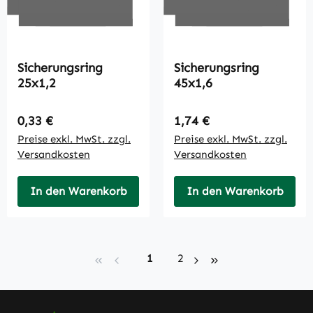
Sicherungsring
Sicherungsring
25x1,2
45x1,6
Regulärer Preis:
Regulärer Preis:
0,33 €
1,74 €
Preise exkl. MwSt. zzgl.
Preise exkl. MwSt. zzgl.
Versandkosten
Versandkosten
In den Warenkorb
In den Warenkorb
Seite
Seite
1
2