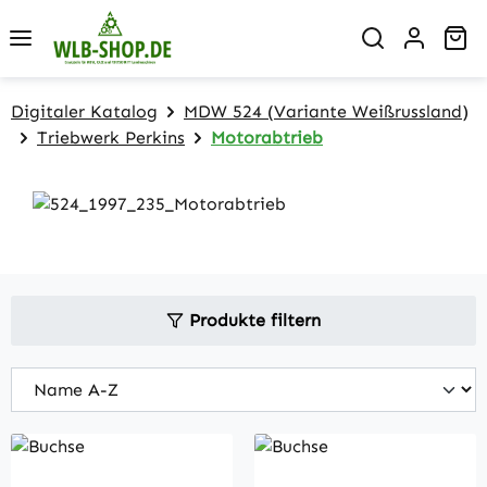
Zum Hauptinhalt springen
Wa
Digitaler Katalog
MDW 524 (Variante Weißrussland)
Triebwerk Perkins
Motorabtrieb
Produkte filtern