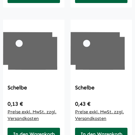
Scheibe
Scheibe
Regulärer Preis:
Regulärer Preis:
0,13 €
0,43 €
Preise exkl. MwSt. zzgl.
Preise exkl. MwSt. zzgl.
Versandkosten
Versandkosten
In den Warenkorb
In den Warenkorb