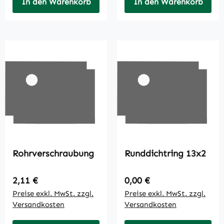
In den Warenkorb
In den Warenkorb
Rohrverschraubung
Runddichtring 13x2
Regulärer Preis:
Regulärer Preis:
2,11 €
0,00 €
Preise exkl. MwSt. zzgl.
Preise exkl. MwSt. zzgl.
Versandkosten
Versandkosten