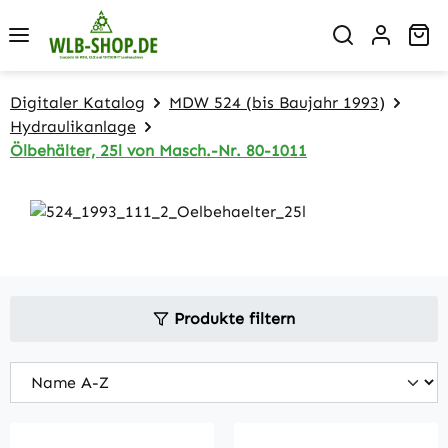
Zum Hauptinhalt springen
Wa
Digitaler Katalog
MDW 524 (bis Baujahr 1993)
Hydraulikanlage
Ölbehälter, 25l von Masch.-Nr. 80-1011
Produkte filtern