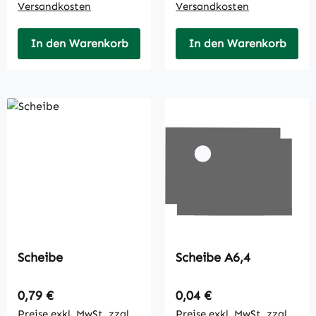
Versandkosten
Versandkosten
In den Warenkorb
In den Warenkorb
Scheibe
Scheibe A6,4
Regulärer Preis:
Regulärer Preis:
0,79 €
0,04 €
Preise exkl. MwSt. zzgl.
Preise exkl. MwSt. zzgl.