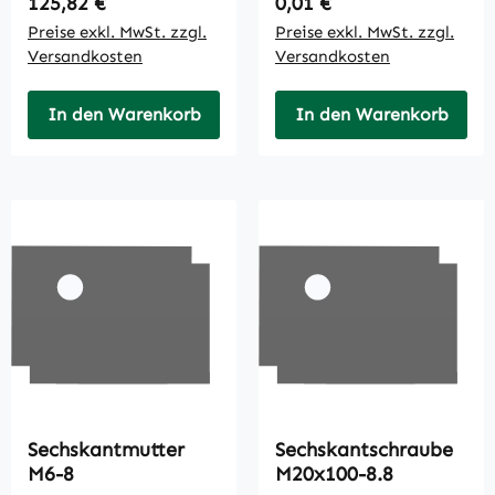
Regulärer Preis:
Regulärer Preis:
125,82 €
0,01 €
Preise exkl. MwSt. zzgl.
Preise exkl. MwSt. zzgl.
Versandkosten
Versandkosten
In den Warenkorb
In den Warenkorb
Sechskantmutter
Sechskantschraube
M6-8
M20x100-8.8