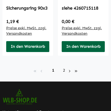
Sicherungsring 90x3
siehe 4260715118
Regulärer Preis:
Regulärer Preis:
1,19 €
0,00 €
Preise exkl. MwSt. zzgl.
Preise exkl. MwSt. zzgl.
Versandkosten
Versandkosten
In den Warenkorb
In den Warenkorb
Seite
Seite
1
2