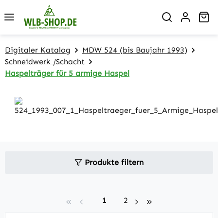
Zum Hauptinhalt springen
Wa
Digitaler Katalog
MDW 524 (bis Baujahr 1993)
Schneidwerk /Schacht
Haspelträger für 5 armige Haspel
Produkte filtern
Seite
Seite
1
2