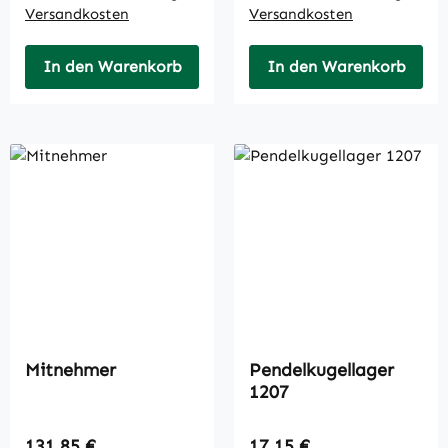
Versandkosten
Versandkosten
In den Warenkorb
In den Warenkorb
Mitnehmer
Pendelkugellager
1207
Regulärer Preis:
Regulärer Preis:
131,85 €
17,15 €