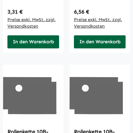
Regulärer Preis:
Regulärer Preis:
3,31 €
6,56 €
Preise exkl. MwSt. zzgl.
Preise exkl. MwSt. zzgl.
Versandkosten
Versandkosten
In den Warenkorb
In den Warenkorb
Rollenkette 10B-
Rollenkette 10B-