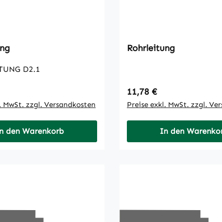
ung
Rohrleitung
TUNG D2.1
 Preis:
Regulärer Preis:
11,78 €
l. MwSt. zzgl. Versandkosten
Preise exkl. MwSt. zzgl. Ve
n den Warenkorb
In den Warenko