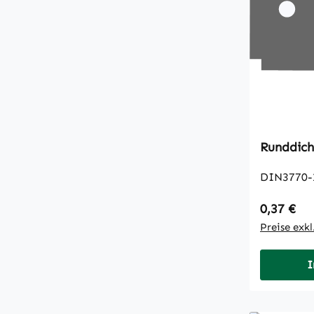
DIN3770-
Regulärer
0,37 €
Preise exk
I