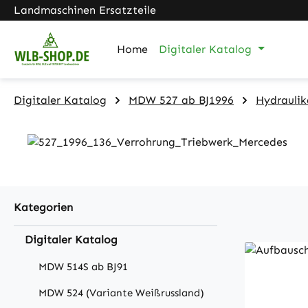
Landmaschinen Ersatzteile
m Hauptinhalt springen
Zur Suche springen
Zur Hauptnavigation springen
Home
Digitaler Katalog
Digitaler Katalog
MDW 527 ab BJ1996
Hydraulik
Kategorien
Digitaler Katalog
MDW 514S ab BJ91
MDW 524 (Variante Weißrussland)