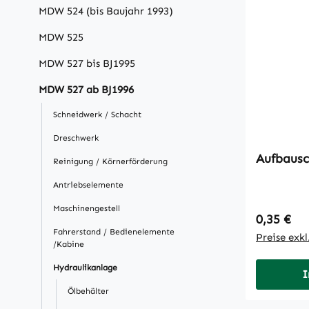
MDW 524 (bis Baujahr 1993)
MDW 525
MDW 527 bis BJ1995
MDW 527 ab BJ1996
Schneidwerk / Schacht
Dreschwerk
Reinigung / Körnerförderung
Antriebselemente
Maschinengestell
Regulärer
0,35 €
Fahrerstand / Bedienelemente
Preise exk
/Kabine
Hydraulikanlage
I
Ölbehälter