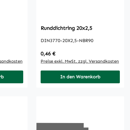
Runddichtring 20x2,5
DIN3770-20X2,5-NBR90
Regulärer Preis:
0,46 €
rsandkosten
Preise exkl. MwSt. zzgl. Versandkosten
rb
In den Warenkorb