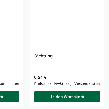
Dichtung
Regulärer Preis:
0,54 €
rsandkosten
Preise exkl. MwSt. zzgl. Versandkosten
rb
In den Warenkorb