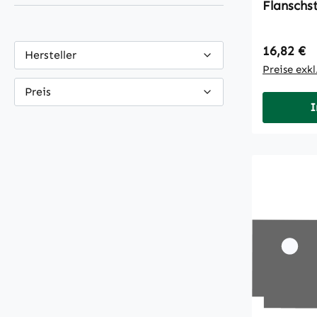
Flanschs
Regulärer
16,82 €
Hersteller
Preise exk
Preis
I