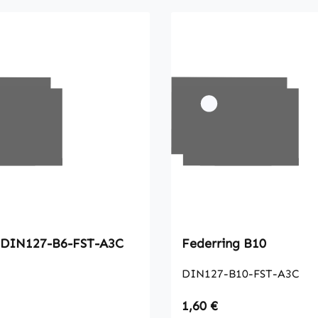
Federrig DIN127-B6-FST-A3C
Federring B10
DIN127-B10-FST-A3C
 Preis:
Regulärer Preis:
1,60 €