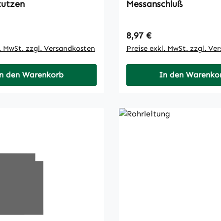
tutzen
Messanschluß
 Preis:
Regulärer Preis:
8,97 €
l. MwSt. zzgl. Versandkosten
Preise exkl. MwSt. zzgl. Ve
n den Warenkorb
In den Warenko