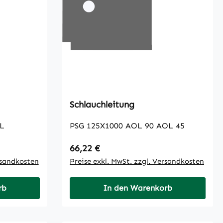
Schlauchleitung
L
PSG 125X1000 AOL 90 AOL 45
Regulärer Preis:
66,22 €
rsandkosten
Preise exkl. MwSt. zzgl. Versandkosten
rb
In den Warenkorb