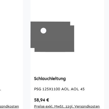
Schlauchleitung
L
PSG 125X1100 AOL AOL 45
Regulärer Preis:
58,94 €
rsandkosten
Preise exkl. MwSt. zzgl. Versandkosten