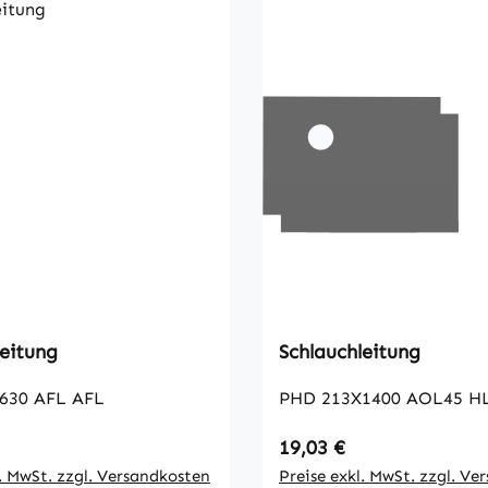
leitung
Schlauchleitung
630 AFL AFL
PHD 213X1400 AOL45 H
 Preis:
Regulärer Preis:
19,03 €
l. MwSt. zzgl. Versandkosten
Preise exkl. MwSt. zzgl. Ve