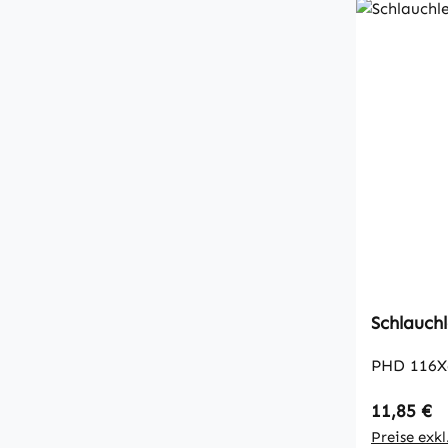
Schlauch
PHD 116X
Regulärer
11,85 €
Preise exk