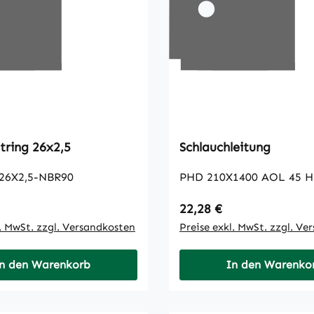
Runddichtring 26x2,5
Schlauchleitung
26X2,5-NBR90
PHD 210X1400 AOL 45 H
 Preis:
Regulärer Preis:
22,28 €
l. MwSt. zzgl. Versandkosten
Preise exkl. MwSt. zzgl. Ve
n den Warenkorb
In den Warenko