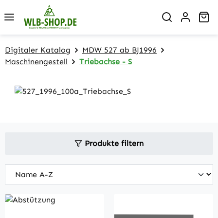
Zum Hauptinhalt springen
Wa
Digitaler Katalog
MDW 527 ab BJ1996
Maschinengestell
Triebachse - S
Produkte filtern