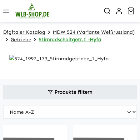
Zum Hauptinhalt springen
Wa
Digitaler Katalog
MDW 524 (Variante Weißrussland)
Getriebe
Stirnradschaltgetr.I -Hyfa
Produkte filtern