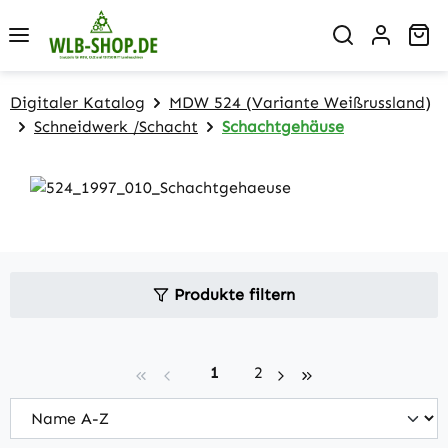
Zum Hauptinhalt springen
Wa
Digitaler Katalog
MDW 524 (Variante Weißrussland)
Schneidwerk /Schacht
Schachtgehäuse
Produkte filtern
Seite
Seite
1
2