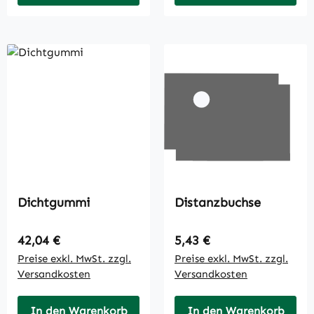
Dichtgummi
Distanzbuchse
Regulärer Preis:
Regulärer Preis:
42,04 €
5,43 €
Preise exkl. MwSt. zzgl.
Preise exkl. MwSt. zzgl.
Versandkosten
Versandkosten
In den Warenkorb
In den Warenkorb