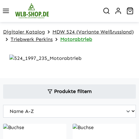
Zum Hauptinhalt springen
Wa
Digitaler Katalog
MDW 524 (Variante Weißrussland)
Triebwerk Perkins
Motorabtrieb
Produkte filtern