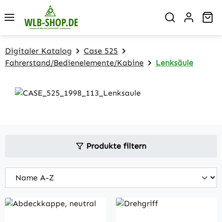
Zum Hauptinhalt springen
Wa
Digitaler Katalog
Case 525
Fahrerstand/Bedienelemente/Kabine
Lenksäule
Produkte filtern