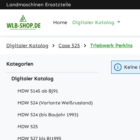
Landmaschinen Ersatzteile
m Hauptinhalt springen
Zur Suche springen
Zur Hauptnavigation springen
Home
Digitaler Katalog
Digitaler Katalog
Case 525
Triebwerk Perkins
Kategorien
Keine 
Digitaler Katalog
MDW 514S ab BJ91
MDW 524 (Variante Weißrussland)
MDW 524 (bis Baujahr 1993)
MDW 525
MDW 527 bis BJ1995