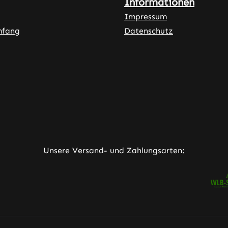
Informationen
Impressum
mfang
Datenschutz
ner Link)
externer Link)
neuem Tab (externer Link)
rner Link)
Unsere Versand- und Zahlungsarten: