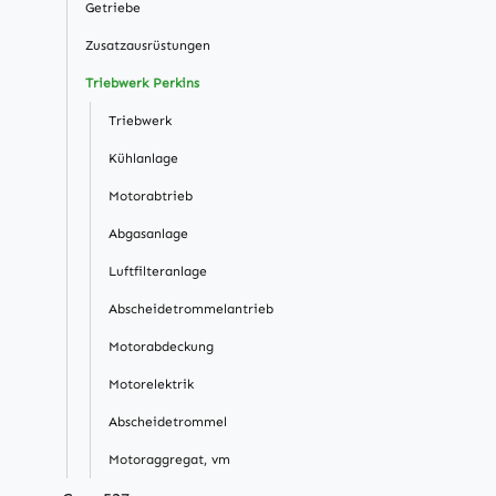
Getriebe
Zusatzausrüstungen
Triebwerk Perkins
Triebwerk
Kühlanlage
Motorabtrieb
Abgasanlage
Luftfilteranlage
Abscheidetrommelantrieb
Motorabdeckung
Motorelektrik
Abscheidetrommel
Motoraggregat, vm