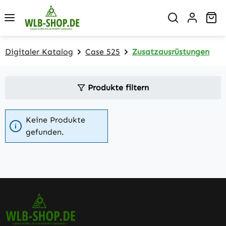
Zum Hauptinhalt springen
Wa
Digitaler Katalog
Case 525
Zusatzausrüstungen
Produkte filtern
Keine Produkte
gefunden.