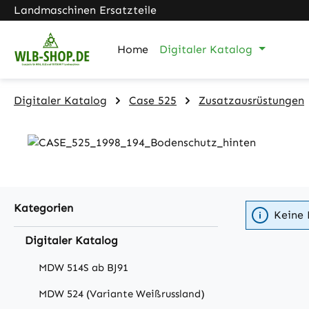
Landmaschinen Ersatzteile
m Hauptinhalt springen
Zur Suche springen
Zur Hauptnavigation springen
Home
Digitaler Katalog
Digitaler Katalog
Case 525
Zusatzausrüstungen
Kategorien
Keine 
Digitaler Katalog
MDW 514S ab BJ91
MDW 524 (Variante Weißrussland)