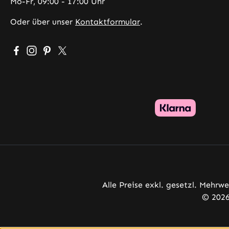
Mo-Fr, 09:00 - 17:00 Uhr
Oder über unser
Kontaktformular
.
Besuche uns auf Facebook – öffnet in neuem Tab (exter
Schau auf Instagram vorbei – öffnet in neuem Tab (
Lass dich auf Pinterest inspirieren – öffnet in 
Folge uns auf X – öffnet in neuem Tab (exte
Alle Preise exkl. gesetzl. Mehrw
© 2026