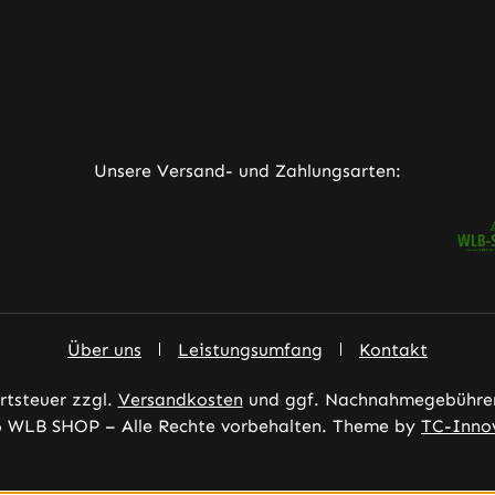
ner Link)
externer Link)
neuem Tab (externer Link)
rner Link)
Unsere Versand- und Zahlungsarten:
Über uns
Leistungsumfang
Kontakt
ertsteuer zzgl.
Versandkosten
und ggf. Nachnahmegebühren
 WLB SHOP – Alle Rechte vorbehalten. Theme by
TC-Inno