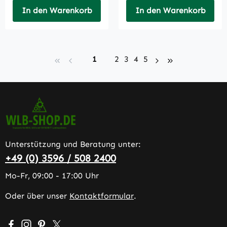
In den Warenkorb
In den Warenkorb
Seite
Seite
Seite
Seite
Seite
1
2
3
4
5
Unterstützung und Beratung unter:
+49 (0) 3596 / 508 2400
Mo-Fr, 09:00 - 17:00 Uhr
Oder über unser
Kontaktformular
.
Besuche uns auf Facebook – öffnet in neuem Tab (extern
Schau auf Instagram vorbei – öffnet in neuem Tab (e
Lass dich auf Pinterest inspirieren – öffnet in n
Folge uns auf X – öffnet in neuem Tab (exter