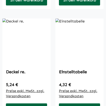
In den Warenkorb
In den Warenkorb
Deckel re.
Einstelltabelle
Regulärer Preis:
Regulärer Preis:
5,24 €
4,32 €
Preise exkl. MwSt. zzgl.
Preise exkl. MwSt. zzgl.
Versandkosten
Versandkosten