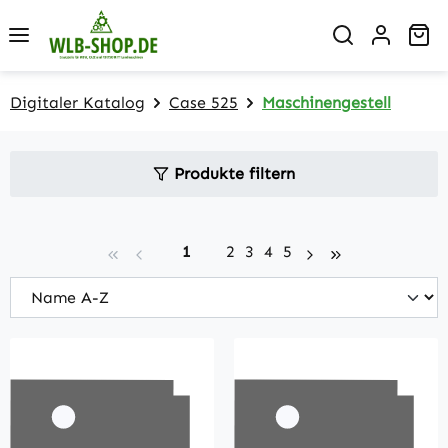
Zum Hauptinhalt springen
Wa
Digitaler Katalog
Case 525
Maschinengestell
Produkte filtern
Seite
Seite
Seite
Seite
Seite
1
2
3
4
5