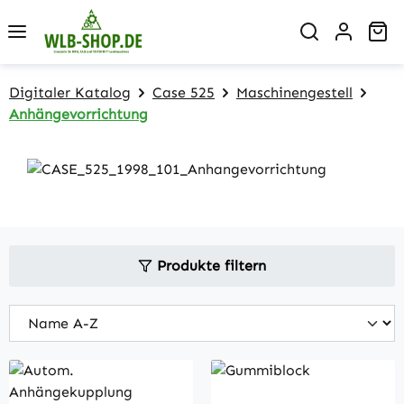
Zum Hauptinhalt springen
Wa
Digitaler Katalog
Case 525
Maschinengestell
Anhängevorrichtung
Produkte filtern