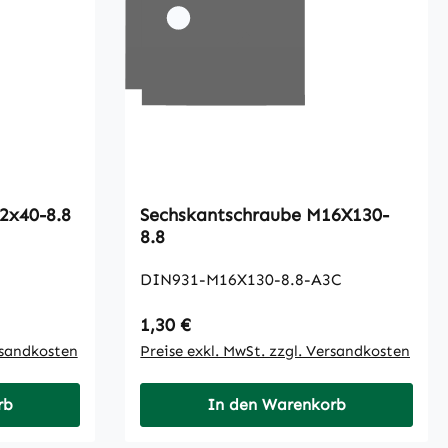
ntschraube M12x40-8.8
Sechskantschraube M16X130-
8.8
DIN931-M16X130-8.8-A3C
Regulärer Preis:
1,30 €
rsandkosten
Preise exkl. MwSt. zzgl. Versandkosten
rb
In den Warenkorb