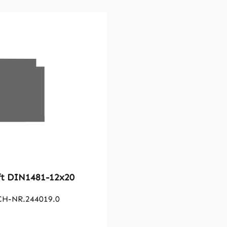
Spannstift DIN1481-12x20
CH-NR.244019.0
 Preis: