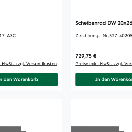
Scheibenrad DW 
17-A3C
Zeichnungs-Nr.527-40205
 Preis:
Regulärer Preis:
729,75 €
l. MwSt. zzgl. Versandkosten
Preise exkl. MwSt. zzgl. Ve
n den Warenkorb
In den Warenko