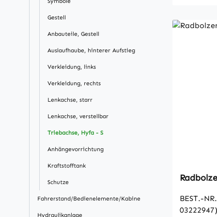
Symbole
Gestell
Anbauteile, Gestell
Auslaufhaube, hinterer Aufstieg
Verkleidung, links
Verkleidung, rechts
Lenkachse, starr
Lenkachse, verstellbar
Triebachse, Hyfa - S
Anhängevorrichtung
Kraftstofftank
Schutze
BEST.-NR.
Fahrerstand/Bedienelemente/Kabine
03222947
Hydraulikanlage