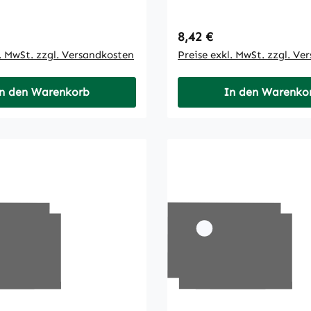
 Preis:
Regulärer Preis:
8,42 €
l. MwSt. zzgl. Versandkosten
Preise exkl. MwSt. zzgl. Ve
n den Warenkorb
In den Warenko