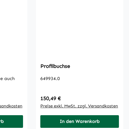
Profilbuchse
he auch
649934.0
Regulärer Preis:
150,49 €
rsandkosten
Preise exkl. MwSt. zzgl. Versandkosten
rb
In den Warenkorb