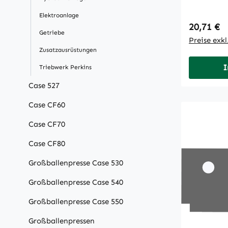
Elektroanlage
Regulärer
20,71 €
Getriebe
Preise exk
Zusatzausrüstungen
I
Triebwerk Perkins
Case 527
Case CF60
Case CF70
Case CF80
Großballenpresse Case 530
Großballenpresse Case 540
Großballenpresse Case 550
Großballenpressen