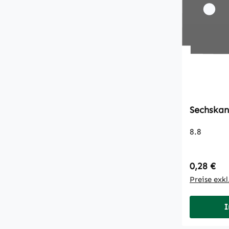
8.8
Regulärer
0,28 €
Preise exk
I