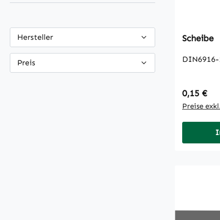
Hersteller
Scheibe
DIN6916-
Preis
Regulärer
0,15 €
Preise exk
I