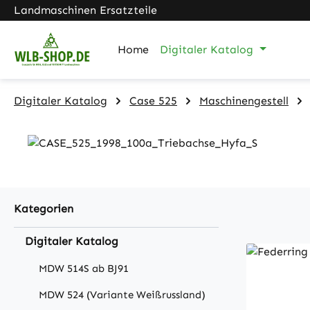
Landmaschinen Ersatzteile
m Hauptinhalt springen
Zur Suche springen
Zur Hauptnavigation springen
Home
Digitaler Katalog
Digitaler Katalog
Case 525
Maschinengestell
Kategorien
Digitaler Katalog
MDW 514S ab BJ91
MDW 524 (Variante Weißrussland)