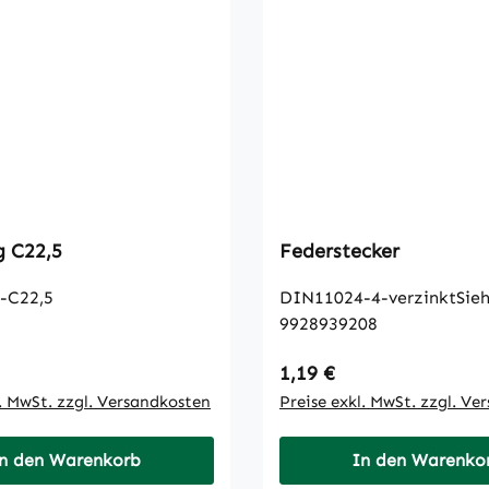
Federring C22,5
Federstecker
-C22,5
DIN11024-4-verzinktSie
9928939208
 Preis:
Regulärer Preis:
1,19 €
l. MwSt. zzgl. Versandkosten
Preise exkl. MwSt. zzgl. Ve
n den Warenkorb
In den Warenko