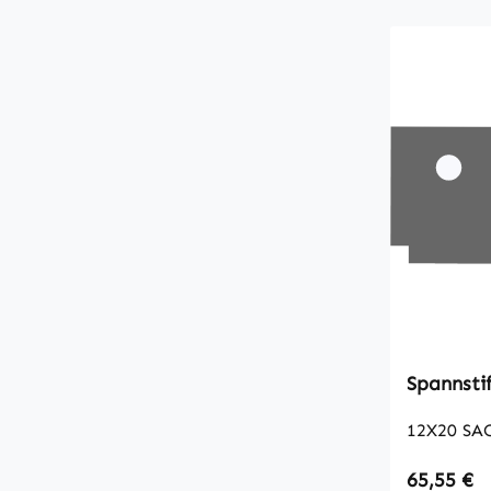
12X20 SA
Regulärer
65,55 €