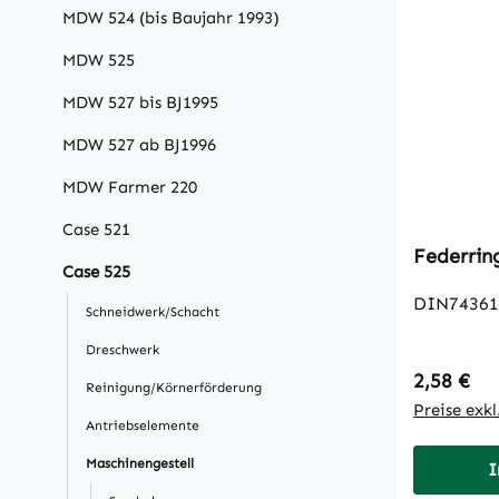
MDW 524 (bis Baujahr 1993)
MDW 525
MDW 527 bis BJ1995
MDW 527 ab BJ1996
MDW Farmer 220
Case 521
Case 525
DIN74361
Schneidwerk/Schacht
Dreschwerk
Regulärer
2,58 €
Reinigung/Körnerförderung
Preise exk
Antriebselemente
Maschinengestell
I