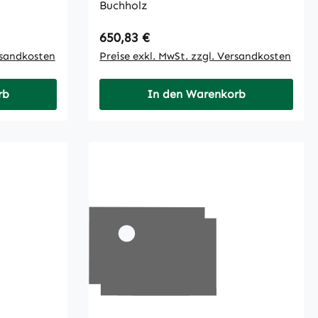
Buchholz
Regulärer Preis:
650,83 €
rsandkosten
Preise exkl. MwSt. zzgl. Versandkosten
rb
In den Warenkorb