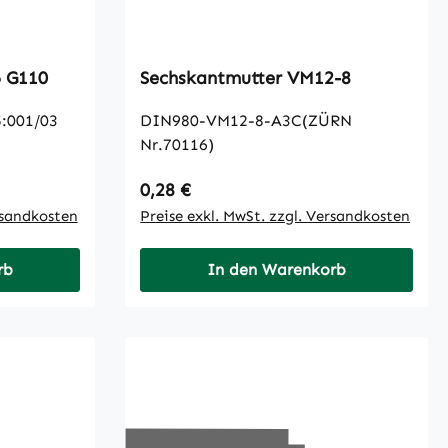
20x26 G110
Sechskantmutter VM12-8
:001/03
DIN980-VM12-8-A3C(ZÜRN
Nr.70116)
Regulärer Preis:
0,28 €
rsandkosten
Preise exkl. MwSt. zzgl. Versandkosten
rb
In den Warenkorb