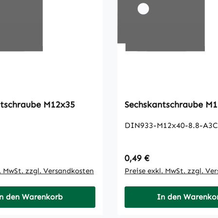
Sechskantschraube M12x35
Sechska
DIN933-M12x40-8.8-A3C
 Preis:
Regulärer Preis:
0,49 €
l. MwSt. zzgl. Versandkosten
Preise exkl. MwSt. zzgl. Ve
n den Warenkorb
In den Warenko