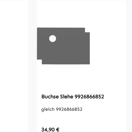
Buchse Siehe 9926866852
gleich 9926866852
Regulärer Preis:
34,90 €