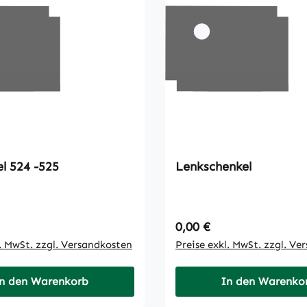
l 524 -525
Lenkschenkel
 Preis:
Regulärer Preis:
0,00 €
l. MwSt. zzgl. Versandkosten
Preise exkl. MwSt. zzgl. Ve
n den Warenkorb
In den Warenko