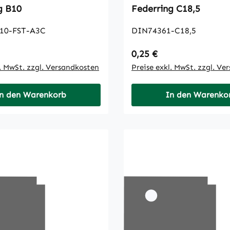
Federring B10
Federring C18,5
10-FST-A3C
DIN74361-C18,5
 Preis:
Regulärer Preis:
0,25 €
l. MwSt. zzgl. Versandkosten
Preise exkl. MwSt. zzgl. Ve
n den Warenkorb
In den Warenko