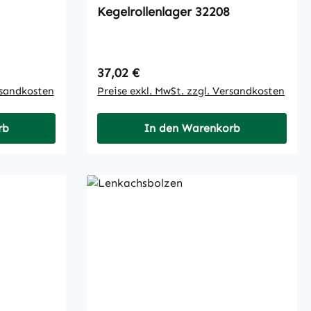
Kegelrollenlager 32208
Regulärer Preis:
37,02 €
rsandkosten
Preise exkl. MwSt. zzgl. Versandkosten
rb
In den Warenkorb