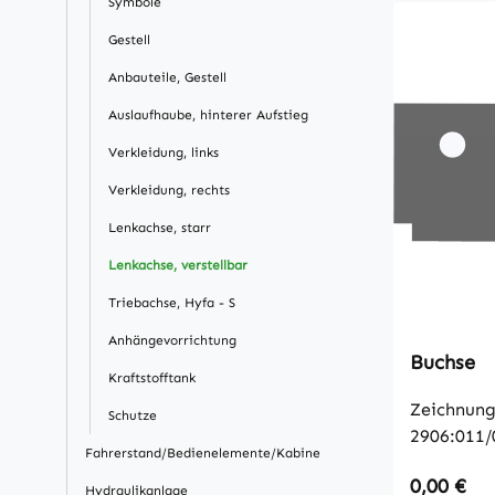
Symbole
Gestell
Anbauteile, Gestell
Auslaufhaube, hinterer Aufstieg
Verkleidung, links
Verkleidung, rechts
Lenkachse, starr
Lenkachse, verstellbar
Triebachse, Hyfa - S
Anhängevorrichtung
Buchse
Kraftstofftank
Zeichnung
Schutze
2906:011/
Fahrerstand/Bedienelemente/Kabine
Regulärer
0,00 €
Hydraulikanlage