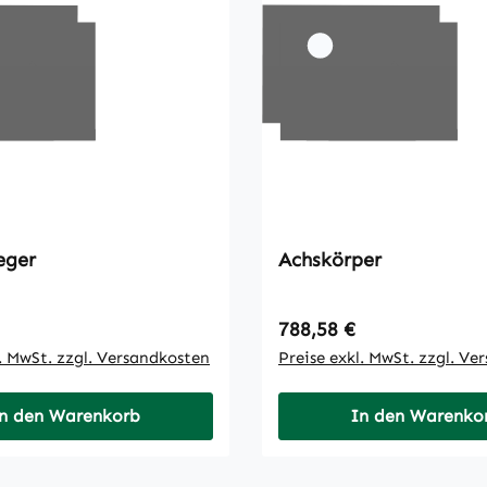
eger
Achskörper
 Preis:
Regulärer Preis:
788,58 €
l. MwSt. zzgl. Versandkosten
Preise exkl. MwSt. zzgl. Ve
n den Warenkorb
In den Warenko