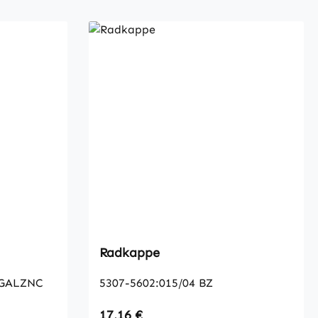
Radkappe
 GALZNC
5307-5602:015/04 BZ
Regulärer Preis:
17,16 €