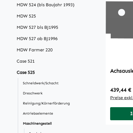
MDW 524 (bis Baujahr 1993)
MDW 525
MDW 527 bis BJ1995
MDW 527 ab BJ1996
MDW Farmer 220
Case 521
Achsausl
Case 525
Schneidwerk/Schacht
Regulärer
439,44 €
Dreschwerk
Preise exk
Reinigung/Körnerförderung
I
Antriebselemente
Maschinengestell