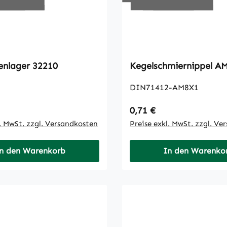
lenlager 32210
Kegelschmi
DIN71412-AM8X1
 Preis:
Regulärer Preis:
0,71 €
l. MwSt. zzgl. Versandkosten
Preise exkl. MwSt. zzgl. Ve
n den Warenkorb
In den Warenko