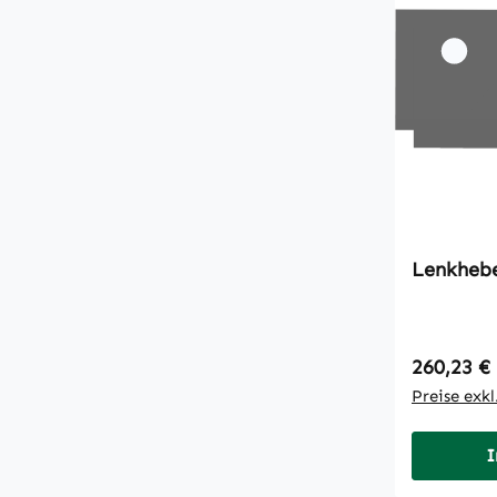
Lenkhebe
Regulärer
260,23 €
Preise exk
I