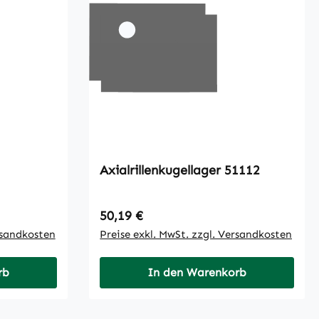
Axialrillenkugellager 51112
Regulärer Preis:
50,19 €
rsandkosten
Preise exkl. MwSt. zzgl. Versandkosten
rb
In den Warenkorb