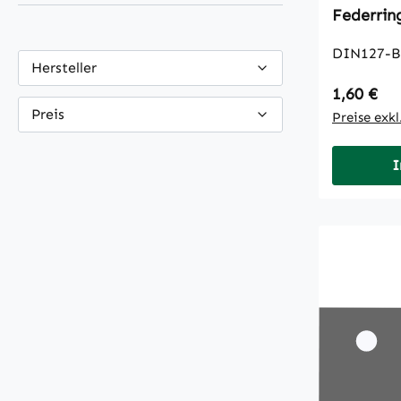
DIN127-B
Hersteller
Regulärer
1,60 €
Preis
Preise exk
I