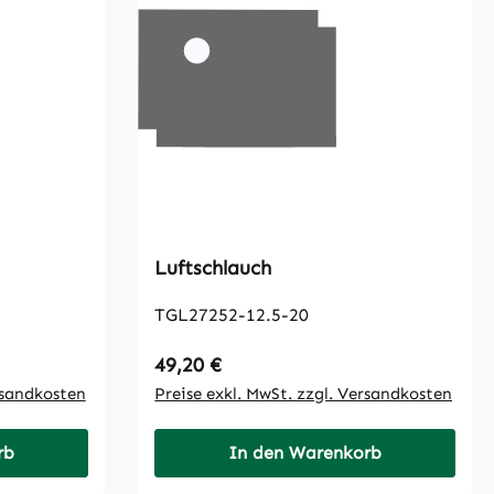
Luftschlauch
TGL27252-12.5-20
Regulärer Preis:
49,20 €
rsandkosten
Preise exkl. MwSt. zzgl. Versandkosten
rb
In den Warenkorb