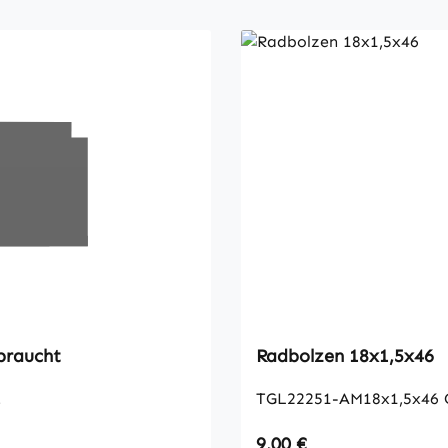
braucht
Radbolzen 18x1,5x46
t
TGL22251-AM18x1,5x46
 Preis:
Regulärer Preis:
9,00 €