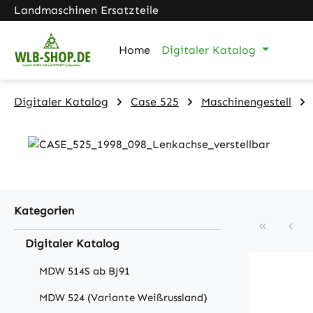
Landmaschinen Ersatzteile
m Hauptinhalt springen
Zur Suche springen
Zur Hauptnavigation springen
Home
Digitaler Katalog
Digitaler Katalog
Case 525
Maschinengestell
Kategorien
Digitaler Katalog
MDW 514S ab BJ91
MDW 524 (Variante Weißrussland)