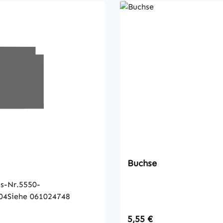
Buchse
s-Nr.5550-
04Siehe 061024748
 Preis:
Regulärer Preis:
5,55 €