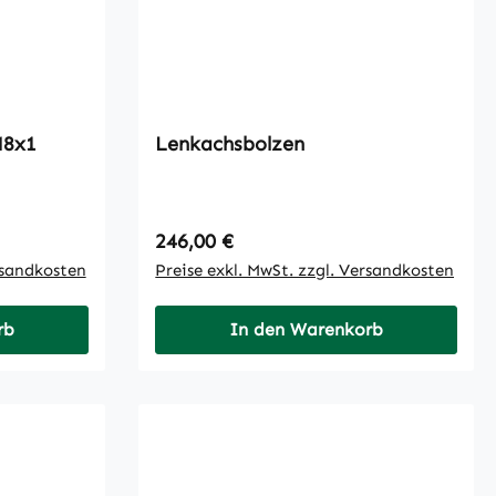
ernippel AM8x1
Lenkachsbolzen
Regulärer Preis:
246,00 €
rsandkosten
Preise exkl. MwSt. zzgl. Versandkosten
rb
In den Warenkorb