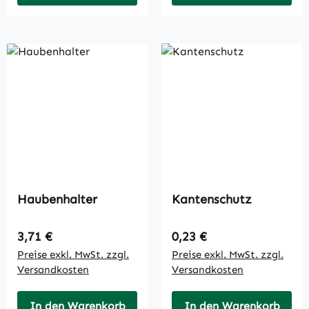
Haubenhalter
Kantenschutz
Regulärer Preis:
Regulärer Preis:
3,71 €
0,23 €
Preise exkl. MwSt. zzgl.
Preise exkl. MwSt. zzgl.
Versandkosten
Versandkosten
In den Warenkorb
In den Warenkorb