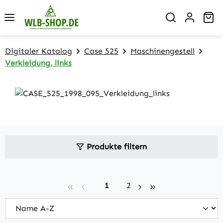
Zum Hauptinhalt springen
Wa
Digitaler Katalog
Case 525
Maschinengestell
Verkleidung, links
Produkte filtern
Seite
Seite
1
2