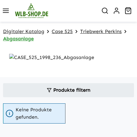
Zum Hauptinhalt springen
Wa
Digitaler Katalog
Case 525
Triebwerk Perkins
Abgasanlage
Produkte filtern
Keine Produkte
gefunden.