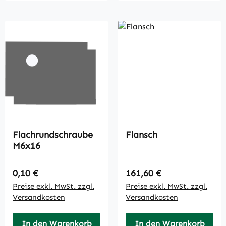
Flachrundschraube
Flansch
M6x16
Regulärer Preis:
Regulärer Preis:
0,10 €
161,60 €
Preise exkl. MwSt. zzgl.
Preise exkl. MwSt. zzgl.
Versandkosten
Versandkosten
In den Warenkorb
In den Warenkorb