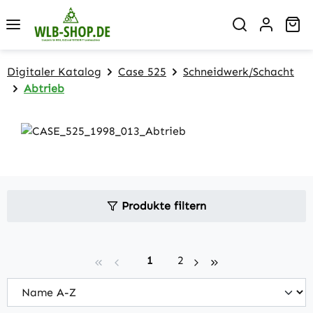
Zum Hauptinhalt springen
Wa
Digitaler Katalog
Case 525
Schneidwerk/Schacht
Abtrieb
Produkte filtern
Seite
Seite
1
2