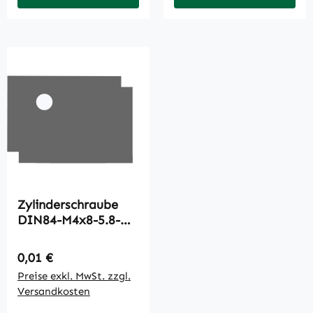
Zylinderschraube
DIN84-M4x8-5.8-
A3C
Regulärer Preis:
0,01 €
Preise exkl. MwSt. zzgl.
Versandkosten