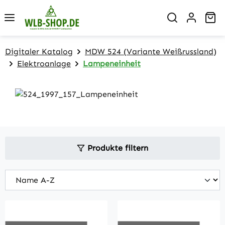
Zum Hauptinhalt springen
Wa
Digitaler Katalog
MDW 524 (Variante Weißrussland)
Elektroanlage
Lampeneinheit
Produkte filtern