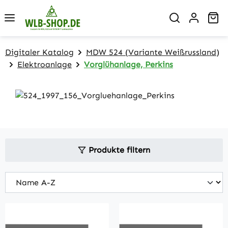
Zum Hauptinhalt springen
Wa
Digitaler Katalog
MDW 524 (Variante Weißrussland)
Elektroanlage
Vorglühanlage, Perkins
Produkte filtern