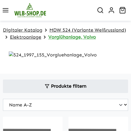
Zum Hauptinhalt springen
Wa
Digitaler Katalog
MDW 524 (Variante Weißrussland)
Elektroanlage
Vorglühanlage, Volvo
Produkte filtern