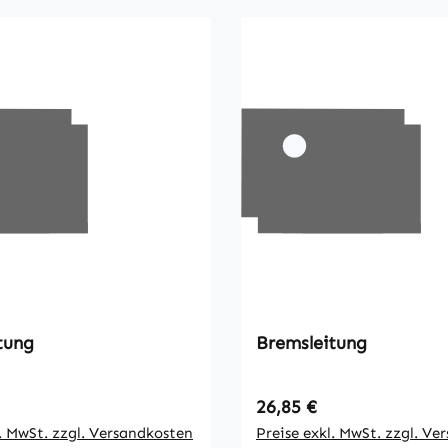
tung
Bremsleitung
 Preis:
Regulärer Preis:
26,85 €
l. MwSt. zzgl. Versandkosten
Preise exkl. MwSt. zzgl. Ve