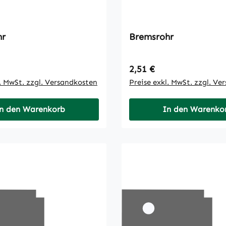
hr
Bremsrohr
 Preis:
Regulärer Preis:
2,51 €
l. MwSt. zzgl. Versandkosten
Preise exkl. MwSt. zzgl. Ve
n den Warenkorb
In den Warenko