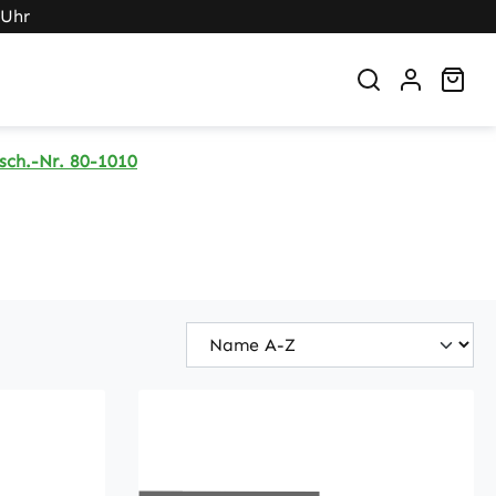
 Uhr
War
sch.-Nr. 80-1010