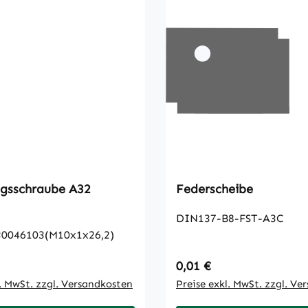
ngsschraube A32
Federscheibe
DIN137-B8-FST-A3C
30046103(M10x1x26,2)
 Preis:
Regulärer Preis:
0,01 €
l. MwSt. zzgl. Versandkosten
Preise exkl. MwSt. zzgl. Ve