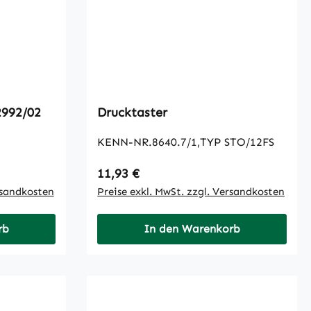
Drucktaster
KENN-NR.8640.7/1,TYP STO/12FS
Regulärer Preis:
11,93 €
rsandkosten
Preise exkl. MwSt. zzgl. Versandkosten
rb
In den Warenkorb