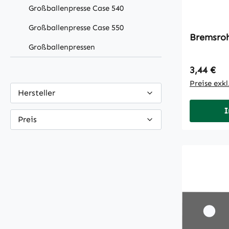
Großballenpresse Case 540
Großballenpresse Case 550
Bremsro
Großballenpressen
Regulärer
3,44 €
Preise exk
Hersteller
I
Preis