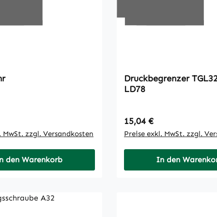
hr
Druckbegrenzer TGL32992/02
LD78
 Preis:
Regulärer Preis:
15,04 €
l. MwSt. zzgl. Versandkosten
Preise exkl. MwSt. zzgl. Ve
n den Warenkorb
In den Warenko