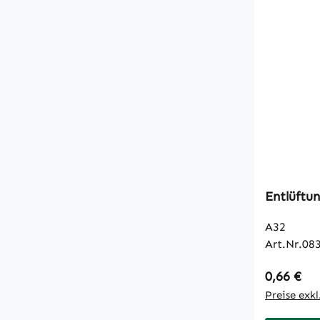
Entlüftu
A32
Art.Nr.08
Regulärer
0,66 €
Preise exk