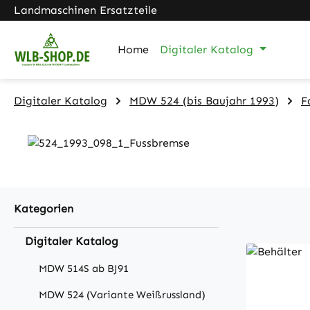
Landmaschinen Ersatzteile
m Hauptinhalt springen
Zur Suche springen
Zur Hauptnavigation springen
Home
Digitaler Katalog
Digitaler Katalog
MDW 524 (bis Baujahr 1993)
F
Kategorien
Digitaler Katalog
MDW 514S ab BJ91
MDW 524 (Variante Weißrussland)