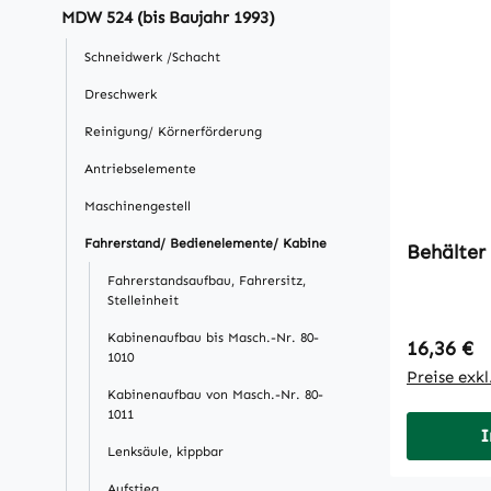
MDW 524 (bis Baujahr 1993)
Schneidwerk /Schacht
Dreschwerk
Reinigung/ Körnerförderung
Antriebselemente
Maschinengestell
Fahrerstand/ Bedienelemente/ Kabine
Behälter
Fahrerstandsaufbau, Fahrersitz,
Stelleinheit
Kabinenaufbau bis Masch.-Nr. 80-
Regulärer
16,36 €
1010
Preise exk
Kabinenaufbau von Masch.-Nr. 80-
1011
I
Lenksäule, kippbar
Aufstieg