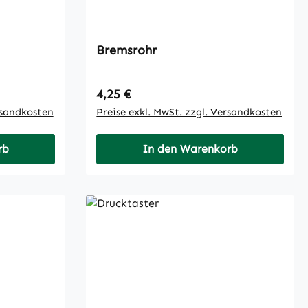
Bremsrohr
Regulärer Preis:
4,25 €
rsandkosten
Preise exkl. MwSt. zzgl. Versandkosten
rb
In den Warenkorb