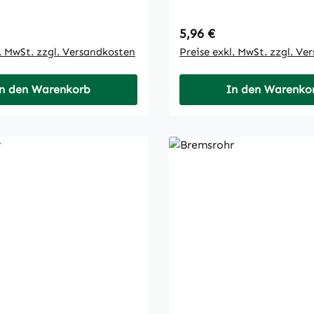
 Preis:
Regulärer Preis:
5,96 €
l. MwSt. zzgl. Versandkosten
Preise exkl. MwSt. zzgl. Ve
n den Warenkorb
In den Warenko