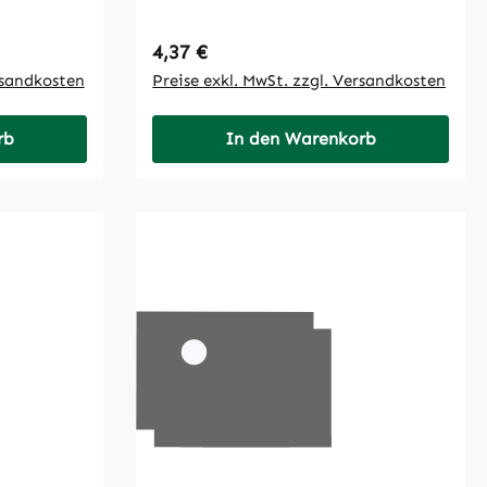
Regulärer Preis:
4,37 €
rsandkosten
Preise exkl. MwSt. zzgl. Versandkosten
rb
In den Warenkorb