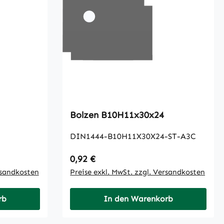
Bolzen B10H11x30x24
DIN1444-B10H11X30X24-ST-A3C
Regulärer Preis:
0,92 €
rsandkosten
Preise exkl. MwSt. zzgl. Versandkosten
rb
In den Warenkorb