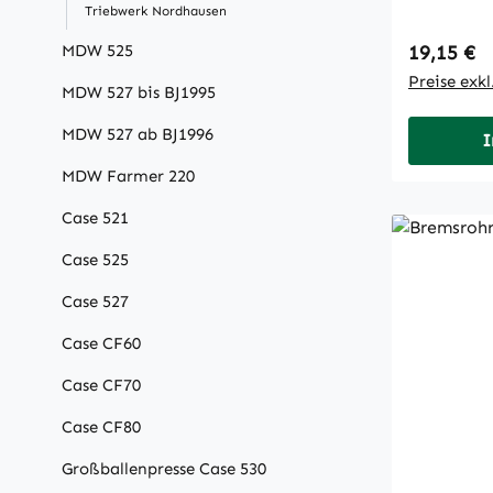
Triebwerk Nordhausen
Regulärer
MDW 525
19,15 €
Preise exk
MDW 527 bis BJ1995
MDW 527 ab BJ1996
I
MDW Farmer 220
Case 521
Case 525
Case 527
Case CF60
Case CF70
Case CF80
Großballenpresse Case 530