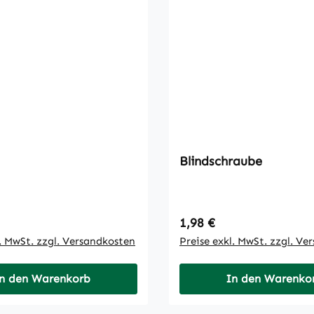
Blindschraube
 Preis:
Regulärer Preis:
1,98 €
l. MwSt. zzgl. Versandkosten
Preise exkl. MwSt. zzgl. Ve
n den Warenkorb
In den Warenko