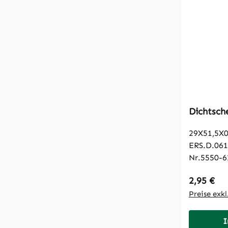
Dichtsch
29X51,5X0
ERS.D.06
Nr.5550-6
Regulärer
2,95 €
Preise exk
I