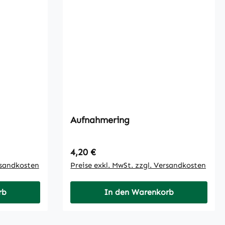
Aufnahmering
Regulärer Preis:
4,20 €
rsandkosten
Preise exkl. MwSt. zzgl. Versandkosten
rb
In den Warenkorb