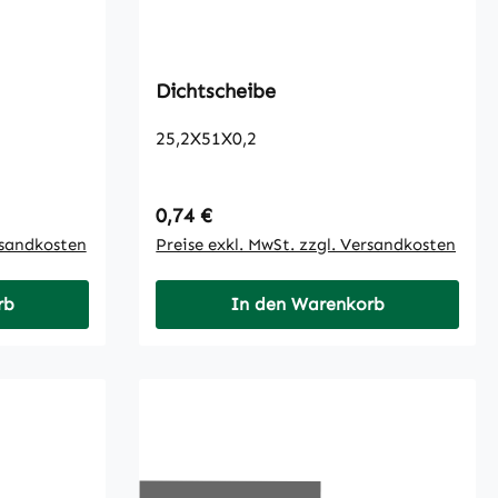
Dichtscheibe
25,2X51X0,2
Regulärer Preis:
0,74 €
rsandkosten
Preise exkl. MwSt. zzgl. Versandkosten
rb
In den Warenkorb