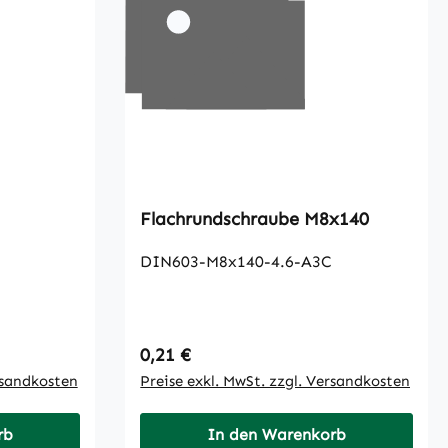
Flachrundschraube M8x140
DIN603-M8x140-4.6-A3C
Regulärer Preis:
0,21 €
rsandkosten
Preise exkl. MwSt. zzgl. Versandkosten
rb
In den Warenkorb