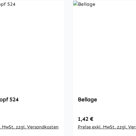
opf 524
Beilage
 Preis:
Regulärer Preis:
1,42 €
l. MwSt. zzgl. Versandkosten
Preise exkl. MwSt. zzgl. Ve