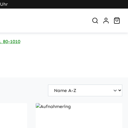
 Uhr
War
. 80-1010