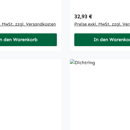
 Preis:
Regulärer Preis:
32,93 €
l. MwSt. zzgl. Versandkosten
Preise exkl. MwSt. zzgl. Ve
n den Warenkorb
In den Warenko