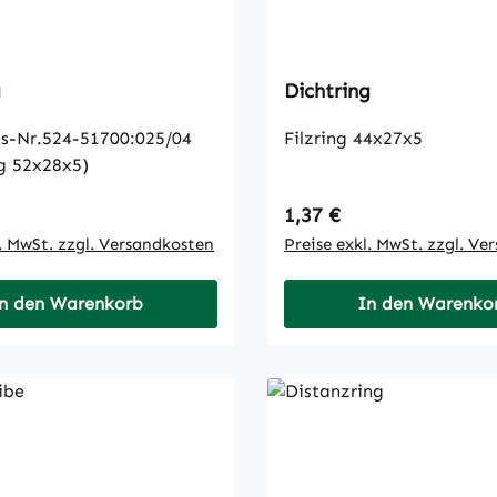
g
Dichtring
s-Nr.524-51700:025/04
Filzring 44x27x5
ng 52x28x5)
 Preis:
Regulärer Preis:
1,37 €
l. MwSt. zzgl. Versandkosten
Preise exkl. MwSt. zzgl. Ve
n den Warenkorb
In den Warenko