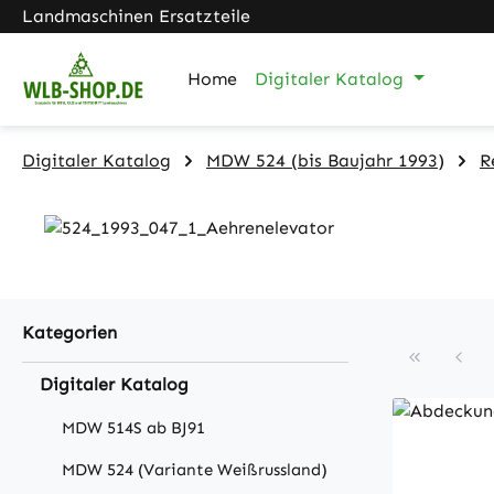
Landmaschinen Ersatzteile
m Hauptinhalt springen
Zur Suche springen
Zur Hauptnavigation springen
Home
Digitaler Katalog
Digitaler Katalog
MDW 524 (bis Baujahr 1993)
R
Kategorien
Digitaler Katalog
MDW 514S ab BJ91
MDW 524 (Variante Weißrussland)