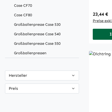
Case CF70
Regulärer
23,44 €
Case CF80
Preise exk
Großballenpresse Case 530
Großballenpresse Case 540
I
Großballenpresse Case 550
Großballenpressen
Hersteller
Preis