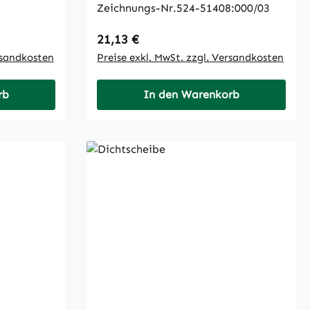
Zeichnungs-Nr.524-51408:000/03
Regulärer Preis:
21,13 €
rsandkosten
Preise exkl. MwSt. zzgl. Versandkosten
rb
In den Warenkorb