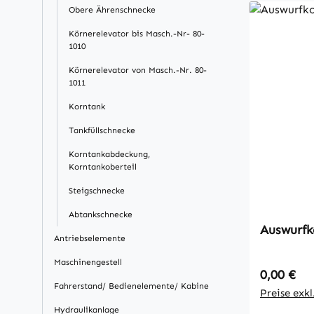
Obere Ährenschnecke
Körnerelevator bis Masch.-Nr- 80-
1010
Körnerelevator von Masch.-Nr. 80-
1011
Korntank
Tankfüllschnecke
Korntankabdeckung,
Korntankoberteil
Steigschnecke
Abtankschnecke
Auswurfk
Antriebselemente
Maschinengestell
Regulärer
0,00 €
Fahrerstand/ Bedienelemente/ Kabine
Preise exk
Hydraulikanlage