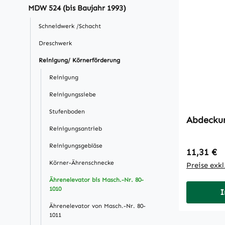
MDW 524 (bis Baujahr 1993)
Schneidwerk /Schacht
Dreschwerk
Reinigung/ Körnerförderung
Reinigung
Reinigungssiebe
Stufenboden
Abdecku
Reinigungsantrieb
Reinigungsgebläse
Regulärer
11,31 €
Körner-Ährenschnecke
Preise exk
Ährenelevator bis Masch.-Nr. 80-
1010
I
Ährenelevator von Masch.-Nr. 80-
1011