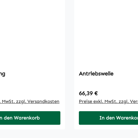
ng
Antriebswelle
 Preis:
Regulärer Preis:
66,39 €
l. MwSt. zzgl. Versandkosten
Preise exkl. MwSt. zzgl. Ve
n den Warenkorb
In den Warenko