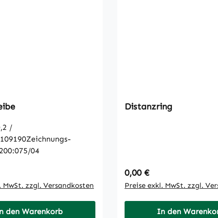
eibe
Distanzring
,2 /
1109190Zeichnungs-
200:075/04
 Preis:
Regulärer Preis:
0,00 €
l. MwSt. zzgl. Versandkosten
Preise exkl. MwSt. zzgl. Ve
n den Warenkorb
In den Warenko