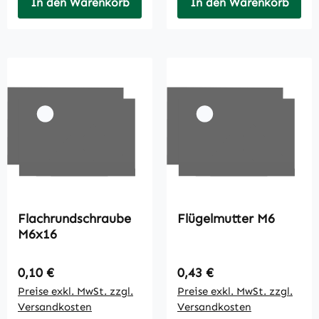
In den Warenkorb
In den Warenkorb
Flachrundschraube
Flügelmutter M6
M6x16
Regulärer Preis:
Regulärer Preis:
0,10 €
0,43 €
Preise exkl. MwSt. zzgl.
Preise exkl. MwSt. zzgl.
Versandkosten
Versandkosten