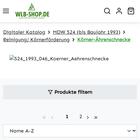
Zum Hauptinhalt springen
Wa
Digitaler Katalog
MDW 524 (bis Baujahr 1993)
Reinigung/ Körnerförderung
Körner-Ährenschnecke
Produkte filtern
Seite
Seite
1
2