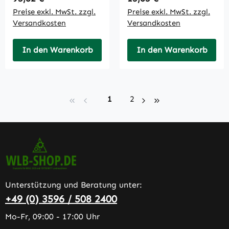
Preise exkl. MwSt. zzgl.
Preise exkl. MwSt. zzgl.
Versandkosten
Versandkosten
In den Warenkorb
In den Warenkorb
Seite
Seite
1
2
Unterstützung und Beratung unter:
+49 (0) 3596 / 508 2400
Mo-Fr, 09:00 - 17:00 Uhr