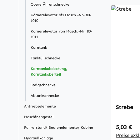
Obere Ährenschnecke
Körnerelevator bis Masch.-Nr- 80-
1010
Körnerelevator von Masch.-Nr. 80-
1011
Korntank
Tankfüllschnecke
Korntankabdeckung,
Korntankoberteil
Steigschnecke
Abtankschnecke
Strebe
Antriebselemente
Maschinengestell
Regulärer
5,03 €
Fahrerstand/ Bedienelemente/ Kabine
Preise exk
Hydraulikanlage