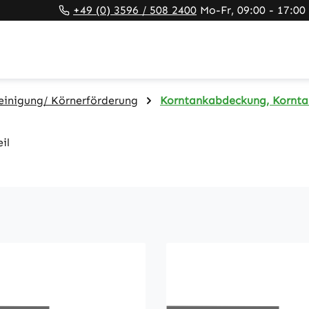
+49 (0) 3596 / 508 2400
Mo-Fr, 09:00 - 17:00
einigung/ Körnerförderung
Korntankabdeckung, Kornta