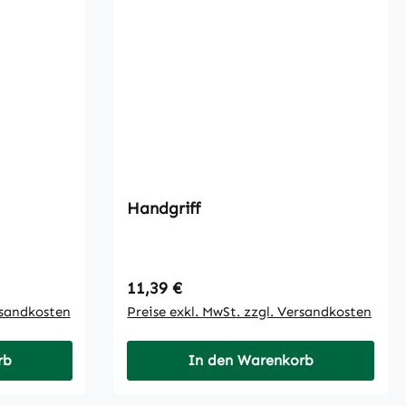
Handgriff
Regulärer Preis:
11,39 €
rsandkosten
Preise exkl. MwSt. zzgl. Versandkosten
rb
In den Warenkorb