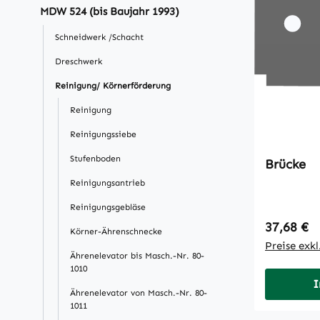
MDW 524 (bis Baujahr 1993)
Schneidwerk /Schacht
Dreschwerk
Reinigung/ Körnerförderung
Reinigung
Reinigungssiebe
Stufenboden
Brücke
Reinigungsantrieb
Reinigungsgebläse
Regulärer
37,68 €
Körner-Ährenschnecke
Preise exk
Ährenelevator bis Masch.-Nr. 80-
1010
I
Ährenelevator von Masch.-Nr. 80-
1011