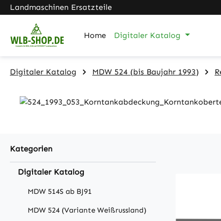
Landmaschinen Ersatzteile
m Hauptinhalt springen
Zur Suche springen
Zur Hauptnavigation springen
Home
Digitaler Katalog
Digitaler Katalog
MDW 524 (bis Baujahr 1993)
R
Kategorien
Digitaler Katalog
MDW 514S ab BJ91
MDW 524 (Variante Weißrussland)