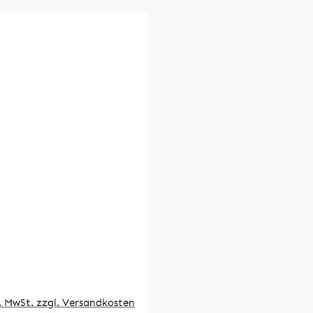
 Preis:
l. MwSt. zzgl. Versandkosten