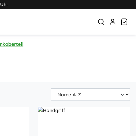
 Uhr
War
nkoberteil