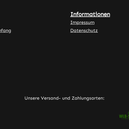
Informationen
Impressum
mfang
Datenschutz
ner Link)
externer Link)
neuem Tab (externer Link)
rner Link)
Unsere Versand- und Zahlungsarten: