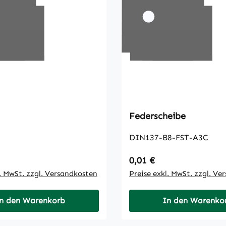
Federscheibe
DIN137-B8-FST-A3C
 Preis:
Regulärer Preis:
0,01 €
l. MwSt. zzgl. Versandkosten
Preise exkl. MwSt. zzgl. Ve
n den Warenkorb
In den Warenko