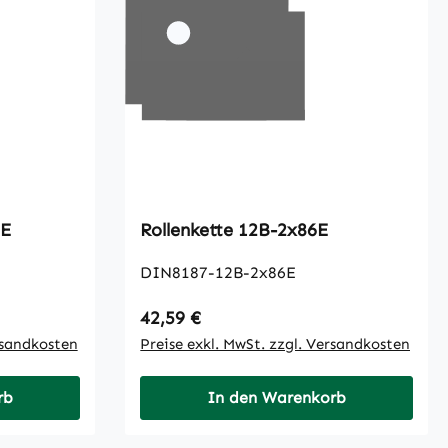
8 E
Rollenkette 12B-2x86E
DIN8187-12B-2x86E
Regulärer Preis:
42,59 €
rsandkosten
Preise exkl. MwSt. zzgl. Versandkosten
rb
In den Warenkorb