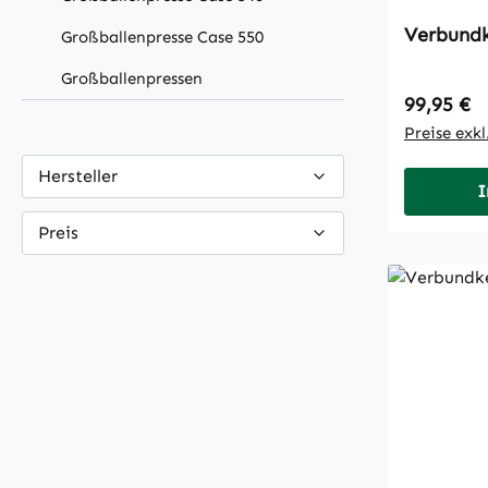
Großballenpresse Case 550
Großballenpressen
Regulärer
99,95 €
Preise exk
Hersteller
I
Preis