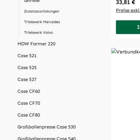
Getriebe
Regulärer
33,81 €
Preise exk
Zusatzausrüstungen
Triebwerk Mercedes
I
Triebwerk Volvo
MDW Farmer 220
Case 521
Case 525
Case 527
Case CF60
Case CF70
Case CF80
Großballenpresse Case 530
Großballenpresse Case 540