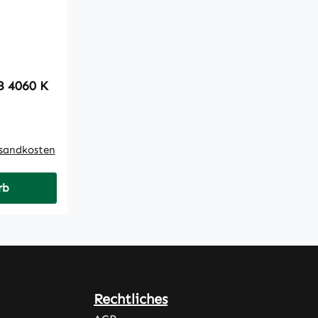
eilriemen 4HB 4060 K
rsandkosten
rb
Rechtliches