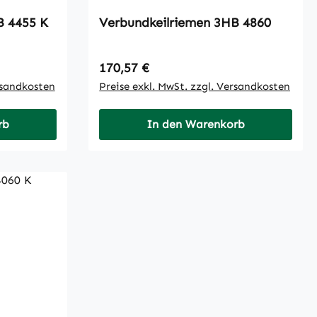
eilriemen 3HB 4455 K
Verbundkeilriemen 3HB 4860
Regulärer Preis:
170,57 €
rsandkosten
Preise exkl. MwSt. zzgl. Versandkosten
rb
In den Warenkorb