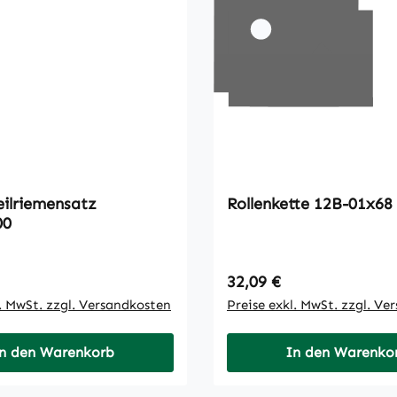
ilriemensatz
Rollenkette 12B-01x6
00
 Preis:
Regulärer Preis:
32,09 €
l. MwSt. zzgl. Versandkosten
Preise exkl. MwSt. zzgl. Ve
n den Warenkorb
In den Warenko