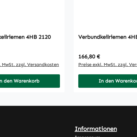
Verbundkeilriemen 4HB 2120
Verbundk
 Preis:
Regulärer Preis:
166,80 €
l. MwSt. zzgl. Versandkosten
Preise exkl. MwSt. zzgl. Ve
n den Warenkorb
In den Warenko
Informationen