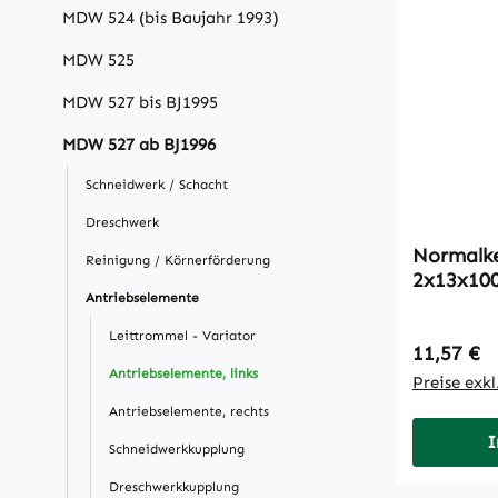
MDW 524 (bis Baujahr 1993)
MDW 525
MDW 527 bis BJ1995
MDW 527 ab BJ1996
Schneidwerk / Schacht
Dreschwerk
Normalke
Reinigung / Körnerförderung
2x13x10
Antriebselemente
Leittrommel - Variator
Regulärer
11,57 €
Antriebselemente, links
Preise exk
Antriebselemente, rechts
I
Schneidwerkkupplung
Dreschwerkkupplung