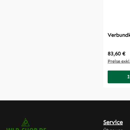
Regulärer
83,60 €
Preise exk
I
Service