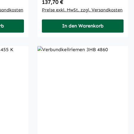
Regulärer Preis:
137,70 €
rsandkosten
Preise exkl. MwSt. zzgl. Versandkosten
rb
In den Warenkorb