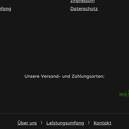
Impressum
mfang
Datenschutz
ner Link)
externer Link)
neuem Tab (externer Link)
rner Link)
Unsere Versand- und Zahlungsarten:
Über uns
Leistungsumfang
Kontakt