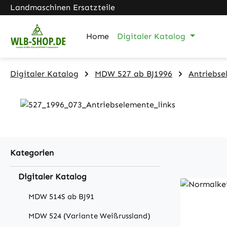
Landmaschinen Ersatzteile
m Hauptinhalt springen
Zur Suche springen
Zur Hauptnavigation springen
Home
Digitaler Katalog
Digitaler Katalog
MDW 527 ab BJ1996
Antriebse
Kategorien
Digitaler Katalog
MDW 514S ab BJ91
MDW 524 (Variante Weißrussland)