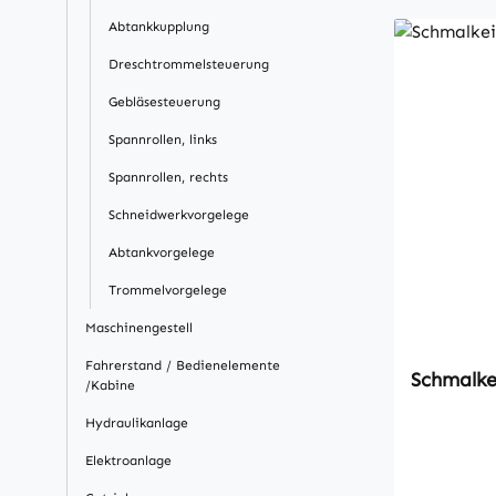
Abtankkupplung
Dreschtrommelsteuerung
Gebläsesteuerung
Spannrollen, links
Spannrollen, rechts
Schneidwerkvorgelege
Abtankvorgelege
Trommelvorgelege
Maschinengestell
Fahrerstand / Bedienelemente
/Kabine
Hydraulikanlage
Elektroanlage