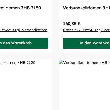
Verbundkeilriemen 3HB 3150
Verbundk
 Preis:
Regulärer Preis:
160,85 €
l. MwSt. zzgl. Versandkosten
Preise exkl. MwSt. zzgl. Ve
n den Warenkorb
In den Warenko