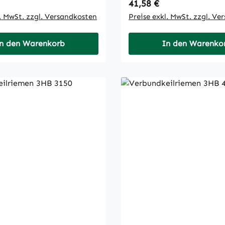
 Preis:
Regulärer Preis:
41,58 €
l. MwSt. zzgl. Versandkosten
Preise exkl. MwSt. zzgl. Ve
n den Warenkorb
In den Warenko