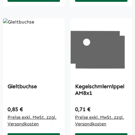
Gleitbuchse
Kegelschmiernippel
AM8x1
Regulärer Preis:
Regulärer Preis:
0,85 €
0,71 €
Preise exkl. MwSt. zzgl.
Preise exkl. MwSt. zzgl.
Versandkosten
Versandkosten