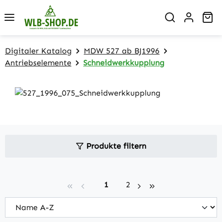
Zum Hauptinhalt springen
Wa
Digitaler Katalog
MDW 527 ab BJ1996
Antriebselemente
Schneidwerkkupplung
Produkte filtern
Seite
Seite
1
2